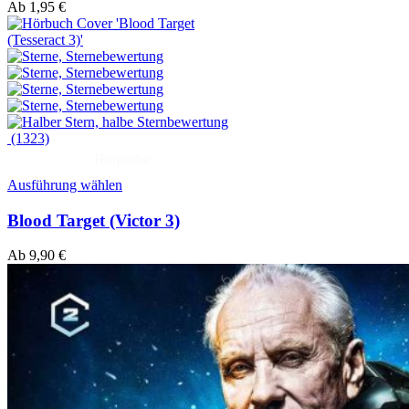
Ab
1,95
€
(1323)
Hörprobe
Ausführung wählen
Blood Target (Victor 3)
Ab
9,90
€