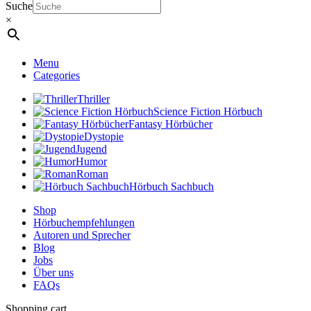
Suche
×
Menu
Categories
Thriller
Science Fiction Hörbuch
Fantasy Hörbücher
Dystopie
Jugend
Humor
Roman
Hörbuch Sachbuch
Shop
Hörbuchempfehlungen
Autoren und Sprecher
Blog
Jobs
Über uns
FAQs
Shopping cart