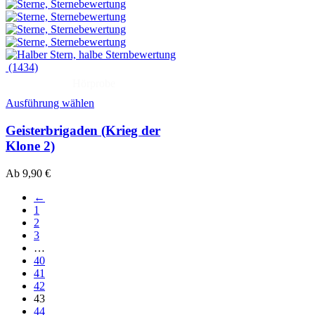
(1434)
Hörprobe
Ausführung wählen
Geisterbrigaden (Krieg der
Klone 2)
Ab
9,90
€
←
1
2
3
…
40
41
42
43
44