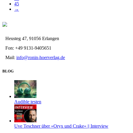
45
→
Heusteg 47, 91056 Erlangen
Fon: +49 9131-9405651
Mail:
info@ronin-hoerverlag.de
BLOG
Audible testen
Uve Teschner über »Oryx und Crake« || Interview