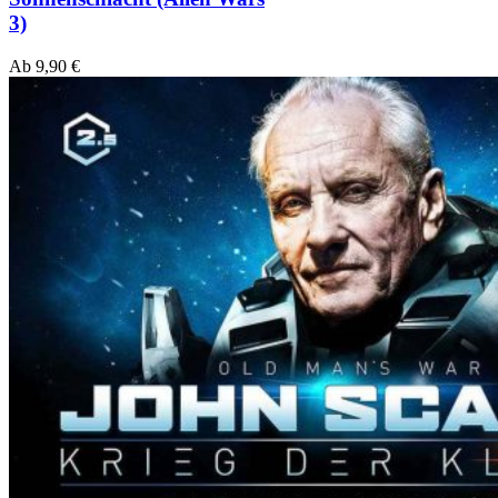
3)
Ab
9,90
€