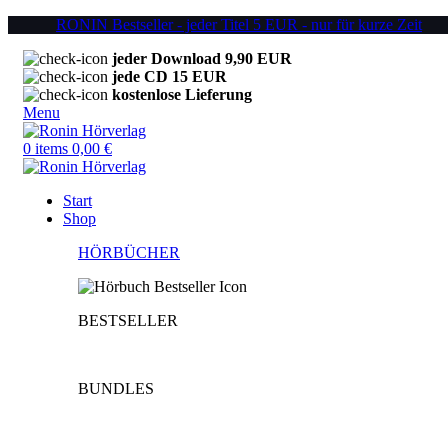
RONIN Bestseller - jeder Titel 5 EUR - nur für kurze Zeit
jeder Download 9,90 EUR
jede CD 15 EUR
kostenlose Lieferung
Menu
0
items
0,00
€
Start
Shop
HÖRBÜCHER
BESTSELLER
BUNDLES