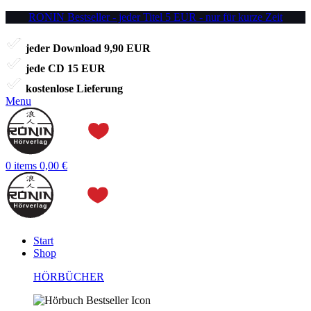
RONIN Bestseller - jeder Titel 5 EUR - nur für kurze Zeit
jeder Download 9,90 EUR
jede CD 15 EUR
kostenlose Lieferung
Menu
0
items
0,00
€
Start
Shop
HÖRBÜCHER