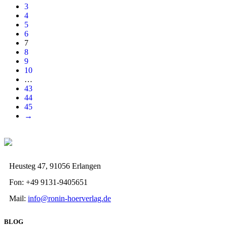
3
4
5
6
7
8
9
10
…
43
44
45
→
Heusteg 47, 91056 Erlangen
Fon: +49 9131-9405651
Mail:
info@ronin-hoerverlag.de
BLOG