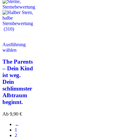
(310)
Hörprobe
Ausführung
wählen
The Parents
– Dein Kind
ist weg.
Dein
schlimmster
Albtraum
beginnt.
Ab
9,90
€
←
1
2