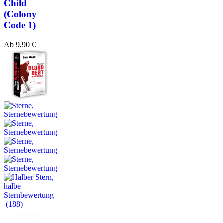
Child
(Colony
Code 1)
Ab
9,90
€
(188)
Hörprobe