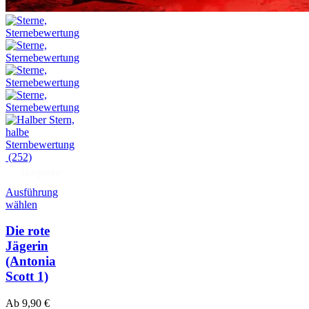
(252)
Hörprobe
Ausführung
wählen
Die rote
Jägerin
(Antonia
Scott 1)
Ab
9,90
€