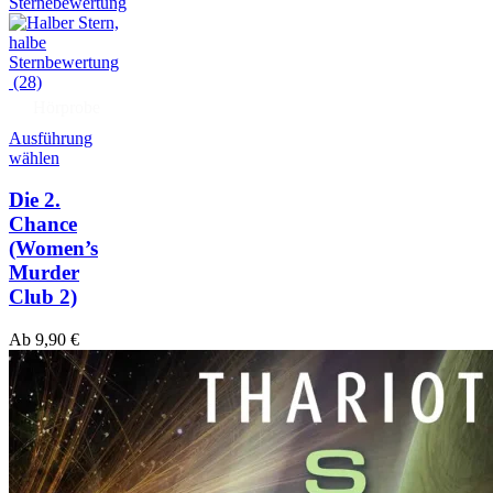
(28)
Hörprobe
Ausführung
wählen
Die 2.
Chance
(Women’s
Murder
Club 2)
Ab
9,90
€