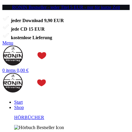
RONIN Bestseller - jeder Titel 5 EUR - nur für kurze Zeit
jeder Download 9,90 EUR
jede CD 15 EUR
kostenlose Lieferung
Menu
0
items
0,00
€
Start
Shop
HÖRBÜCHER