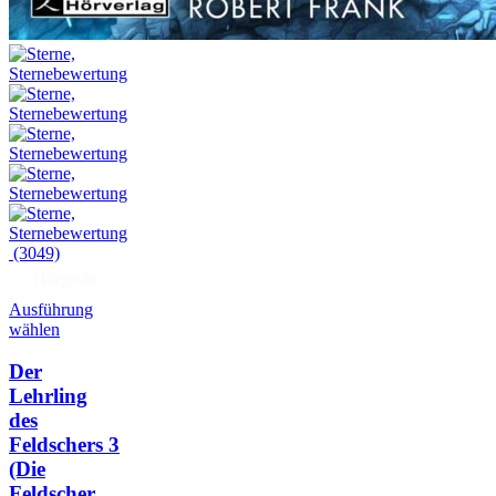
(3049)
Hörprobe
Ausführung
wählen
Der
Lehrling
des
Feldschers 3
(Die
Feldscher