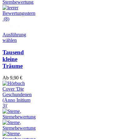
(8)
Hörprobe
Ausführung
wählen
Tausend
kleine
Träume
Ab
9,90
€