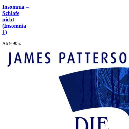
Insomnia –
Schlafe
nicht
(Insomnia
1)
Ab
9,90
€