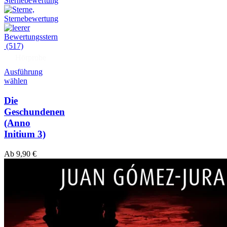
(517)
Hörprobe
Ausführung
wählen
Die
Geschundenen
(Anno
Initium 3)
Ab
9,90
€