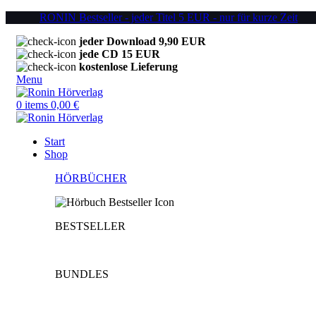
RONIN Bestseller - jeder Titel 5 EUR - nur für kurze Zeit
jeder Download 9,90 EUR
jede CD 15 EUR
kostenlose Lieferung
Menu
0
items
0,00
€
Start
Shop
HÖRBÜCHER
BESTSELLER
BUNDLES