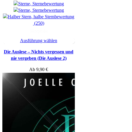
(250)
Hörprobe
Ausführung wählen
Die Auslese – Nichts vergessen und
nie vergeben (Die Auslese 2)
Ab
9,90
€