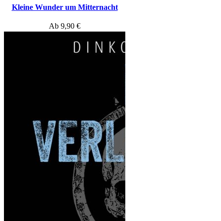
Kleine Wunder um Mitternacht
Ab
9,90
€