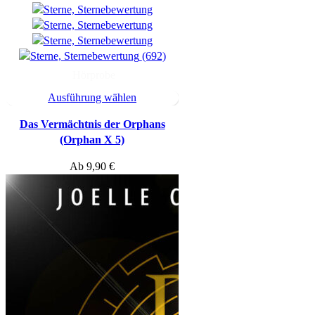
(692)
Hörprobe
Ausführung wählen
Das Vermächtnis der Orphans
(Orphan X 5)
Ab
9,90
€