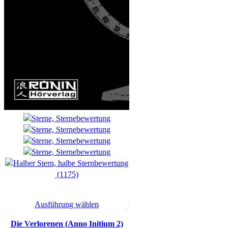
(1175)
Hörprobe
Ausführung wählen
Die Verlorenen (Anno Initium 2)