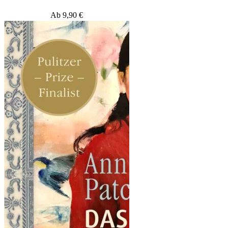
Ab
9,90
€