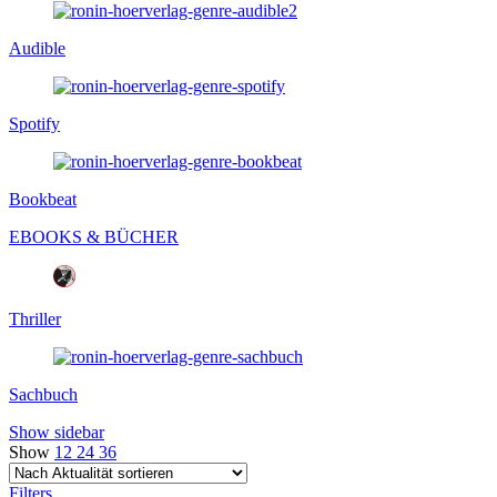
Audible
Spotify
Bookbeat
EBOOKS & BÜCHER
Thriller
Sachbuch
Show sidebar
Show
12
24
36
Filters