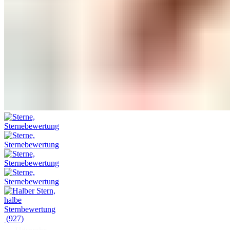
(927)