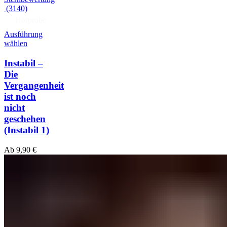
(3140)
Hörprobe
Ausführung
wählen
Instabil –
Die
Vergangenheit
ist noch
nicht
geschehen
(Instabil 1)
Ab
9,90
€