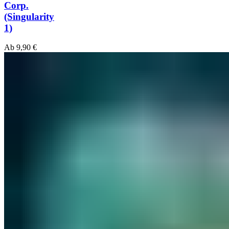
Corp.
(Singularity
1)
Ab
9,90
€