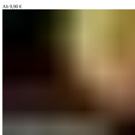
Ab
9,90
€