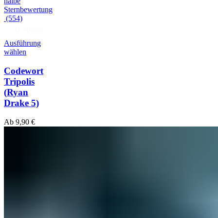
(554)
Hörprobe
Ausführung
wählen
Codewort
Tripolis
(Ryan
Drake 5)
Ab
9,90
€