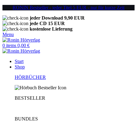
RONIN Bestseller - jeder Titel 5 EUR - nur für kurze Zeit
jeder Download 9,90 EUR
jede CD 15 EUR
kostenlose Lieferung
Menu
0
items
0,00
€
Start
Shop
HÖRBÜCHER
BESTSELLER
BUNDLES