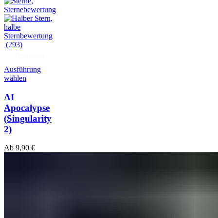
(293)
Hörprobe
Ausführung
wählen
AI
Apocalypse
(Singularity
2)
Ab
9,90
€