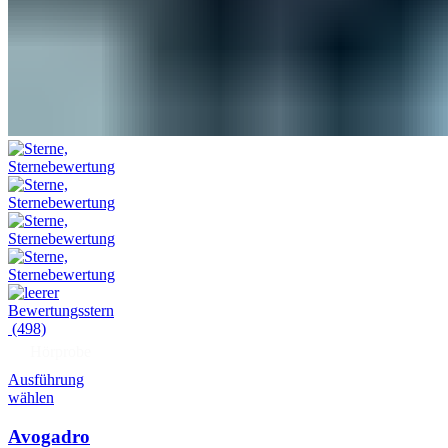
(498)
Hörprobe
Ausführung
wählen
Avogadro