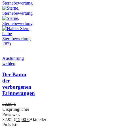
(62)
Hörprobe
Ausführung
wählen
Der Baum
der
verborgenen
Erinnerungen
32,95
€
Ursprünglicher
Preis war:
32,95 €
15,00
€
Aktueller
Preis ist: