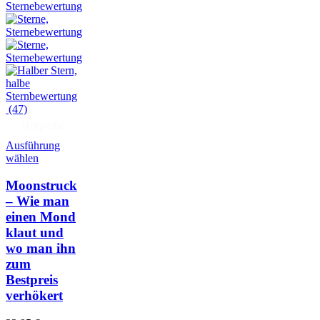
(47)
Hörprobe
Ausführung
wählen
Moonstruck
– Wie man
einen Mond
klaut und
wo man ihn
zum
Bestpreis
verhökert