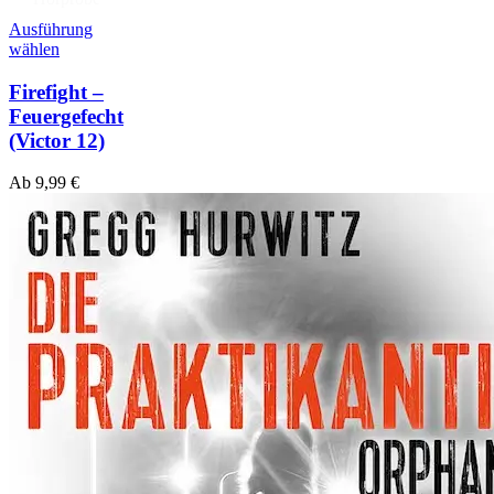
Ausführung
wählen
Firefight –
Feuergefecht
(Victor 12)
Ab
9,99
€