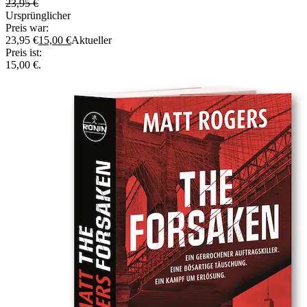
23,95
€
Ursprünglicher
Preis war:
23,95 €
15,00
€
Aktueller
Preis ist:
15,00 €.