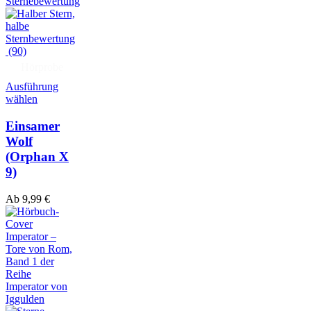
(90)
Hörprobe
Ausführung
wählen
Einsamer
Wolf
(Orphan X
9)
Ab
9,99
€