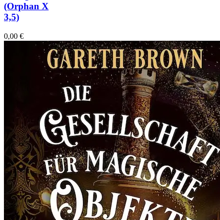
(Orphan X
3,5)
0,00
€