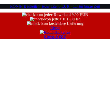
RONIN Bestseller - jeder Titel 5 EUR - nur für kurze Zeit
jeder Download 9,90 EUR
jede CD 15 EUR
kostenlose Lieferung
Menu
0
items
0,00
€