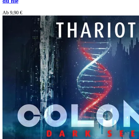
du nie
Ab
9,90
€