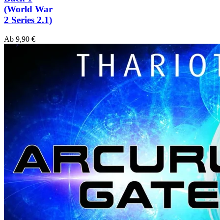
(World War
2 Series 2.1)
Ab
9,90
€