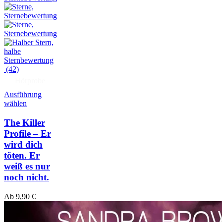
(42)
Hörprobe
Ausführung
wählen
The Killer
Profile – Er
wird dich
töten. Er
weiß es nur
noch nicht.
Ab
9,90
€