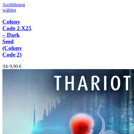
Ausführung
wählen
Colony
Code 2.X25
– Dark
Seed
(Colony
Code 2)
Ab
9,90
€