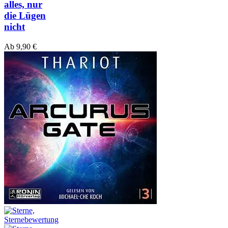
alles, nur
die Lügen
nicht
Ab
9,90
€