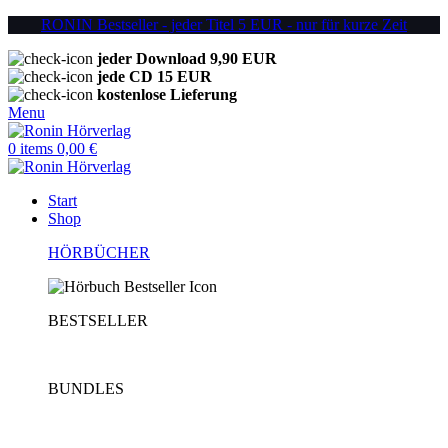
RONIN Bestseller - jeder Titel 5 EUR - nur für kurze Zeit
jeder Download 9,90 EUR
jede CD 15 EUR
kostenlose Lieferung
Menu
0
items
0,00
€
Start
Shop
HÖRBÜCHER
BESTSELLER
BUNDLES