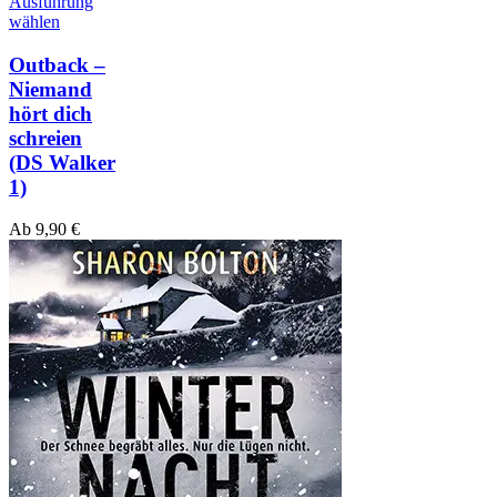
Ausführung
wählen
Outback –
Niemand
hört dich
schreien
(DS Walker
1)
Ab
9,90
€