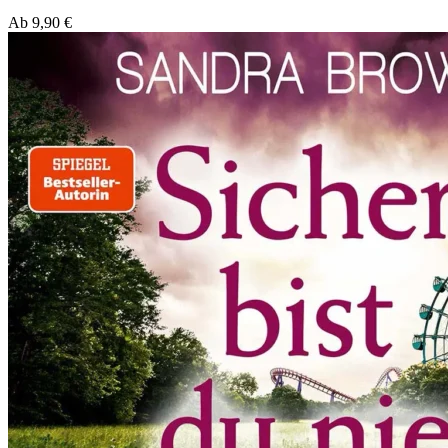
Ab
9,90
€