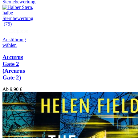
(75)
Hörprobe
Ausführung
wählen
Arcurus
Gate 2
(Arcurus
Gate 2)
Ab
9,90
€