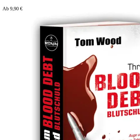
Ab
9,90
€