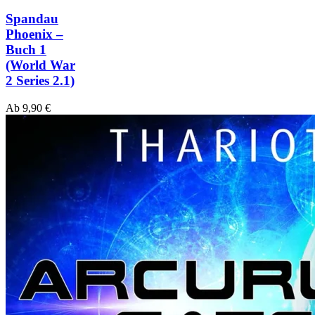
Spandau
Phoenix –
Buch 1
(World War
2 Series 2.1)
Ab
9,90
€