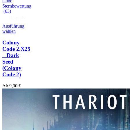
(63)
Hörprobe
Ausführung
wählen
Colony
Code 2.X25
– Dark
Seed
(Colony
Code 2)
Ab
9,90
€