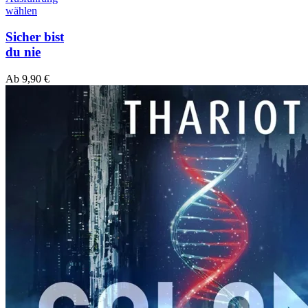
wählen
Sicher bist
du nie
Ab
9,90
€