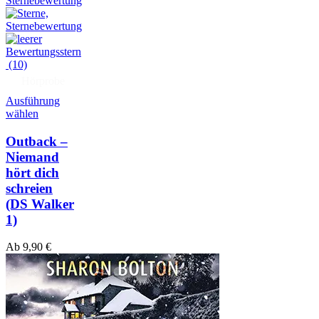
(10)
Hörprobe
Ausführung
wählen
Outback –
Niemand
hört dich
schreien
(DS Walker
1)
Ab
9,90
€