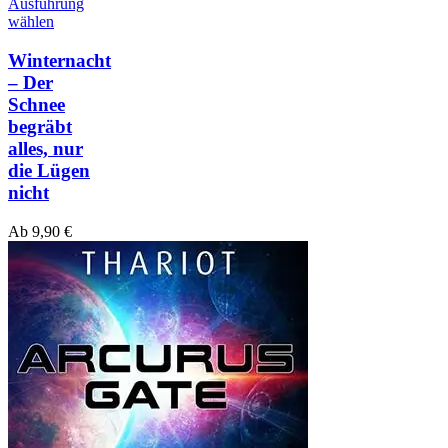
Ausführung
wählen
Winternacht
– Der
Schnee
begräbt
alles, nur
die Lügen
nicht
Ab
9,90
€