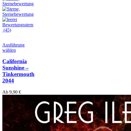
(45)
Hörprobe
Ausführung
wählen
California
Sunshine –
Tinkermouth
2044
Ab
9,90
€