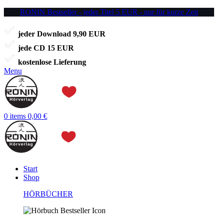
RONIN Bestseller - jeder Titel 5 EUR - nur für kurze Zeit
jeder Download 9,90 EUR
jede CD 15 EUR
kostenlose Lieferung
Menu
0
items
0,00
€
Start
Shop
HÖRBÜCHER