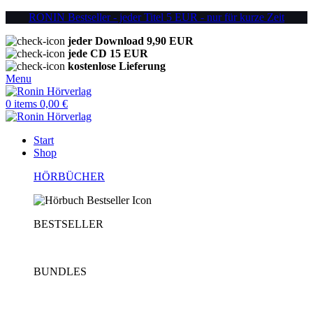
RONIN Bestseller - jeder Titel 5 EUR - nur für kurze Zeit
jeder Download 9,90 EUR
jede CD 15 EUR
kostenlose Lieferung
Menu
0
items
0,00
€
Start
Shop
HÖRBÜCHER
BESTSELLER
BUNDLES