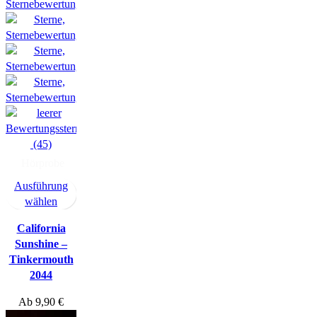
(45)
Hörprobe
Ausführung
wählen
California
Sunshine –
Tinkermouth
2044
Ab
9,90
€