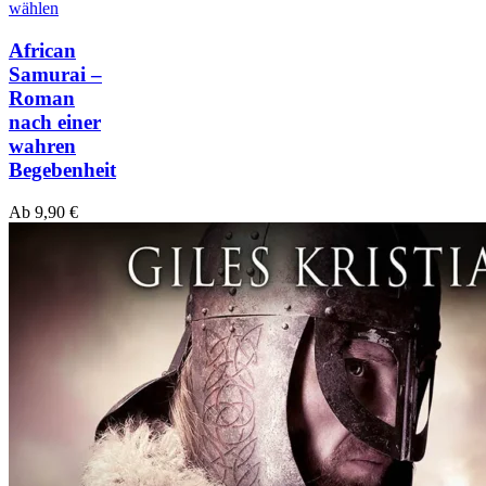
wählen
African
Samurai –
Roman
nach einer
wahren
Begebenheit
Ab
9,90
€