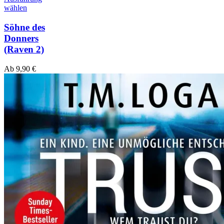
wählen
Söhne des
Donners
(Raven 2)
Ab
9,90
€