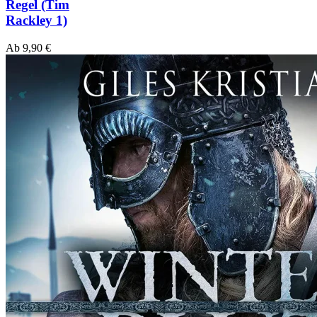
Regel (Tim
Rackley 1)
Ab
9,90
€