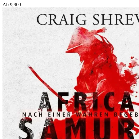
Ab
9,90
€