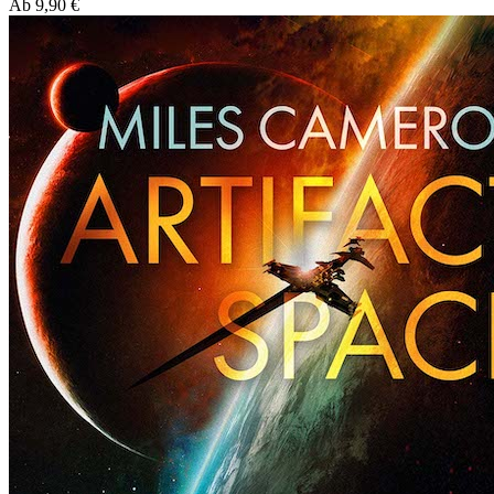
Ab
9,90
€