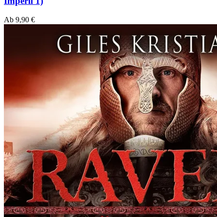
Imperii 1)
Ab
9,90
€