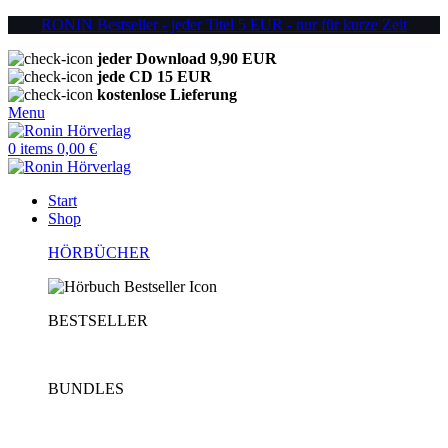
RONIN Bestseller - jeder Titel 5 EUR - nur für kurze Zeit
jeder Download 9,90 EUR
jede CD 15 EUR
kostenlose Lieferung
Menu
0
items
0,00
€
Start
Shop
HÖRBÜCHER
BESTSELLER
BUNDLES