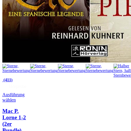
(411)
Hörprobe
Ausführung
wählen
Mac P.
Lorne 1-2
(2er
Bundle)