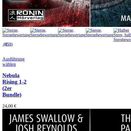
(851)
Hörprobe
Ausführung
wählen
Nebula
Rising 1-2
(2er
Bundle)
24,00
€