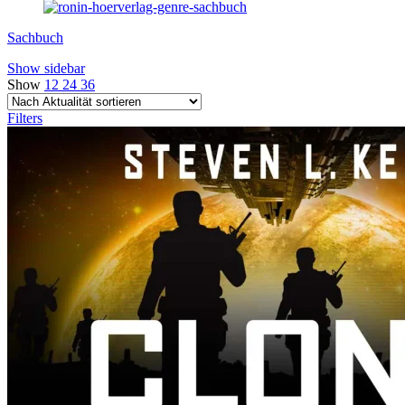
Sachbuch
Show sidebar
Show
12
24
36
Filters