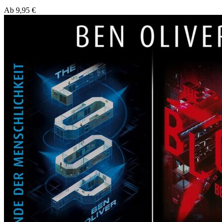
Ab
9,95
€