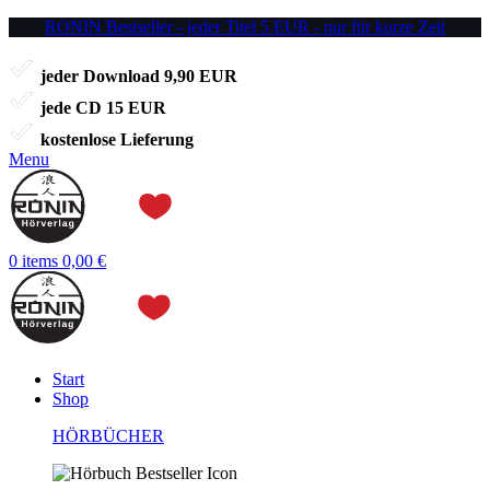
RONIN Bestseller - jeder Titel 5 EUR - nur für kurze Zeit
jeder Download 9,90 EUR
jede CD 15 EUR
kostenlose Lieferung
Menu
0
items
0,00
€
Start
Shop
HÖRBÜCHER