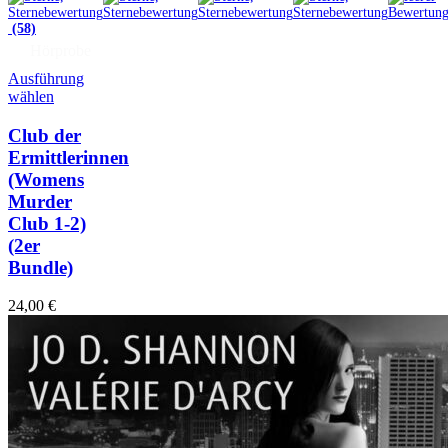
(58)
Hörprobe
Ausführung
wählen
Club der
Ermittlerinnen
(Womens
Murder
Club 1-2)
(2er
Bundle)
24,00
€