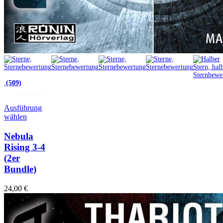
(509)
Hörprobe
Ausführung
wählen
Nebula
Rising 3-4
(2er
Bundle)
24,00
€