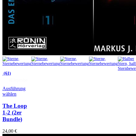
(61)
Hörprobe
Ausführung
wählen
The Loop
1-2 (2er
Bundle)
24,00
€