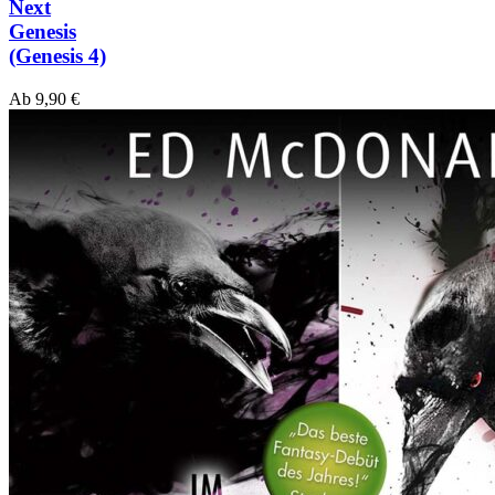
Next
Genesis
(Genesis 4)
Ab
9,90
€