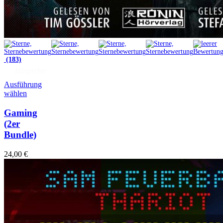
(183)
Hörprobe
Ausführung
wählen
Gaming
(2er
Bundle)
24,00
€