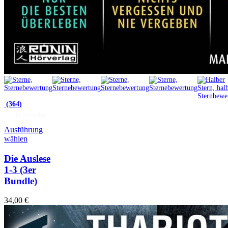
(364)
Hörprobe
Ausführung
wählen
Die Auslese
1-3 (3er
Bundle)
34,00
€