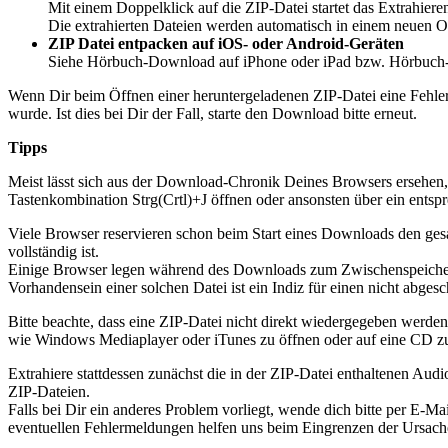
Mit einem Doppelklick auf die ZIP-Datei startet das Extrahiere
Die extrahierten Dateien werden automatisch in einem neuen Or
ZIP Datei entpacken auf iOS- oder Android-Geräten
Siehe Hörbuch-Download auf iPhone oder iPad bzw. Hörbuch
Wenn Dir beim Öffnen einer heruntergeladenen ZIP-Datei eine Fehlerme
wurde. Ist dies bei Dir der Fall, starte den Download bitte erneut.
Tipps
Meist lässt sich aus der Download-Chronik Deines Browsers ersehen
Tastenkombination Strg(Crtl)+J öffnen oder ansonsten über ein entsp
Viele Browser reservieren schon beim Start eines Downloads den gesa
vollständig ist.
Einige Browser legen während des Downloads zum Zwischenspeichern 
Vorhandensein einer solchen Datei ist ein Indiz für einen nicht abge
Bitte beachte, dass eine ZIP-Datei nicht direkt wiedergegeben werden
wie Windows Mediaplayer oder iTunes zu öffnen oder auf eine CD z
Extrahiere stattdessen zunächst die in der ZIP-Datei enthaltenen Aud
ZIP-Dateien.
Falls bei Dir ein anderes Problem vorliegt, wende dich bitte per E-
eventuellen Fehlermeldungen helfen uns beim Eingrenzen der Ursach