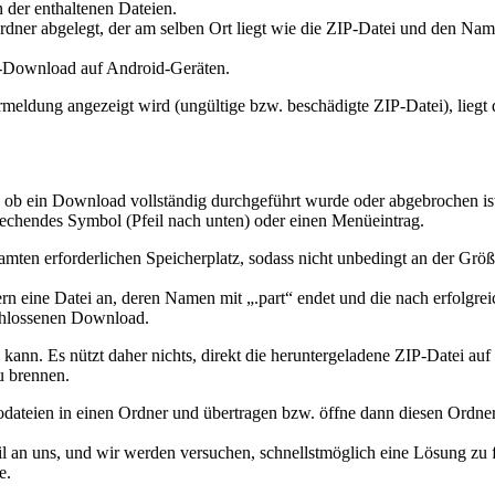
n der enthaltenen Dateien.
dner abgelegt, der am selben Ort liegt wie die ZIP-Datei und den Nam
-Download auf Android-Geräten.
ldung angezeigt wird (ungültige bzw. beschädigte ZIP-Datei), liegt di
, ob ein Download vollständig durchgeführt wurde oder abgebrochen is
rechendes Symbol (Pfeil nach unten) oder einen Menüeintrag.
mten erforderlichen Speicherplatz, sodass nicht unbedingt an der Größ
eine Datei an, deren Namen mit „.part“ endet und die nach erfolgre
schlossenen Download.
 kann. Es nützt daher nichts, direkt die heruntergeladene ZIP-Datei a
u brennen.
iodateien in einen Ordner und übertragen bzw. öffne dann diesen Ordne
Mail an uns, und wir werden versuchen, schnellstmöglich eine Lösung z
e.