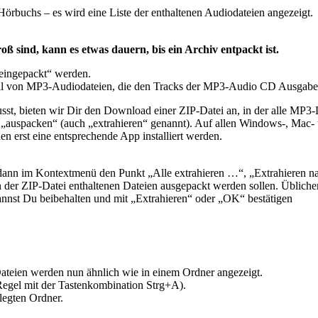
örbuchs – es wird eine Liste der enthaltenen Audiodateien angezeigt.
ß sind, kann es etwas dauern, bis ein Archiv entpackt ist.
„eingepackt“ werden.
ahl von MP3-Audiodateien, die den Tracks der MP3-Audio CD Ausgabe
st, bieten wir Dir den Download einer ZIP-Datei an, in der alle MP3-
 „auspacken“ (auch „extrahieren“ genannt). Auf allen Windows-, Mac
 erst eine entsprechende App installiert werden.
 dann im Kontextmenü den Punkt „Alle extrahieren …“, „Extrahieren n
 in der ZIP-Datei enthaltenen Dateien ausgepackt werden sollen. Üblich
nst Du beibehalten und mit „Extrahieren“ oder „OK“ bestätigen
Dateien werden nun ähnlich wie in einem Ordner angezeigt.
Regel mit der Tastenkombination Strg+A).
legten Ordner.