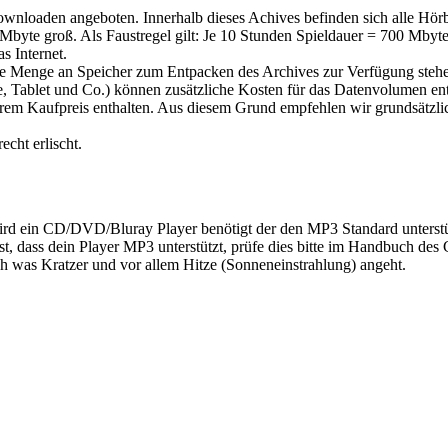
ownloaden angeboten. Innerhalb dieses Achives befinden sich alle Hör
byte groß. Als Faustregel gilt: Je 10 Stunden Spieldauer = 700 Mbyte
s Internet.
e Menge an Speicher zum Entpacken des Archives zur Verfügung steh
blet und Co.) können zusätzliche Kosten für das Datenvolumen entst
erem Kaufpreis enthalten. Aus diesem Grund empfehlen wir grundsätz
cht erlischt.
ird ein CD/DVD/Bluray Player benötigt der den MP3 Standard unterstüt
t, dass dein Player MP3 unterstützt, prüfe dies bitte im Handbuch des 
as Kratzer und vor allem Hitze (Sonneneinstrahlung) angeht.