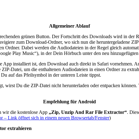
Allgemeiner Ablauf
chenden grünen Button. Der Fortschritt des Downloads wird in der Reg
avigiere zum Download-Ordner, wo sich nun die heruntergeladene ZIP-
einen Ordner. Dabei werden die Audiodateien in der Regel gleich auto
Google Play Music“), in der Dein Hörbuch unter den neu hinzugefügten 
 App installiert ist, den Download auch direkt in Safari vornehmen. A
e ZIP-Datei, um die enthaltenen Audiodateien in einen Ordner zu extra
u auf das Pfeilsymbol in der unteren Leiste tippst.
, wirst Du die ZIP-Datei nicht herunterladen oder entpacken können.
Empfehlung für Android
en wir die kostenlose App
„Zip, Unzip And Rar File Extractor“
. Die
or – Link öffnet sich in einem neuen Browsertab/Fenster
)
tor extrahieren