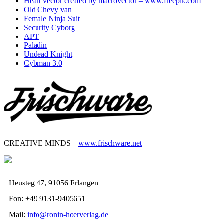
Heart vector created by macrovector – www.freepik.com
Old Chevy van
Female Ninja Suit
Security Cyborg
APT
Paladin
Undead Knight
Cybman 3.0
CREATIVE MINDS –
www.frischware.net
Heusteg 47, 91056 Erlangen
Fon: +49 9131-9405651
Mail:
info@ronin-hoerverlag.de