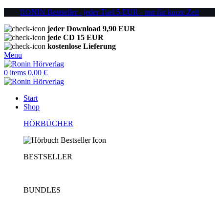
RONIN Bestseller - jeder Titel 5 EUR - nur für kurze Zeit
jeder Download 9,90 EUR
jede CD 15 EUR
kostenlose Lieferung
Menu
0
items
0,00
€
Start
Shop
HÖRBÜCHER
BESTSELLER
BUNDLES