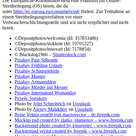
Die Europäische Kommission stellt eine Plattform zur Online-
Streitbeilegung (OS) bereit, die du
unter
https://ec.europa.eu/consumers/odr
findest. Zur Teilnahme an
einem Streitbeilegungsverfahren vor einer
Verbraucherschlichtungsstelle sind wir nicht verpflichtet und nicht
bereit.
©Depositphotos/welcomia (Id: 357833486)
©Depositphotos/stokkete (Id: 19701227)
©Depositphotos/innovari (Id: 7178854)
© Blackdog1966 –
Shutterstock.com
Pixabay Paar Silhoutte
Pixabay Frühling Urlaub
Pixabay Schauspielerin
Pixabay Magier
Pixabay Armageddon
Pixabay Mörder mit Messer
Pixabay Internationl Womanday
Pexels: Sneakers
Photo by
John Schnobrich
on
Unsplash
Photo by
Alexey Malakhov
on
Unsplash
Reise Vektor erstellt von macrovector – de.freepik.com
Mockup psd created by zlatko_plamenov – www.freepik.com
Background photo created by kjpargeter – www.freepik.com
Background vector created by freepik – www.freepik.com