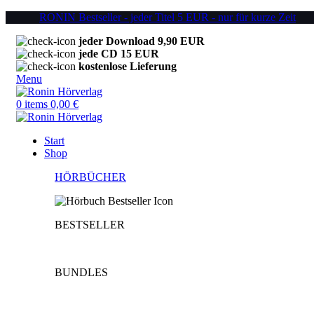
RONIN Bestseller - jeder Titel 5 EUR - nur für kurze Zeit
jeder Download 9,90 EUR
jede CD 15 EUR
kostenlose Lieferung
Menu
0
items
0,00
€
Start
Shop
HÖRBÜCHER
BESTSELLER
BUNDLES