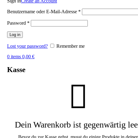
Sign in
Create an Account
Benutzername oder E-Mail-Adresse
*
Password
*
Log in
Lost your password?
Remember me
0
items
0,00
€
Kasse
Dein Warenkorb ist gegenwärtig lee
Bevor du zur Kasse gehst, musst du einige Produkte in deine