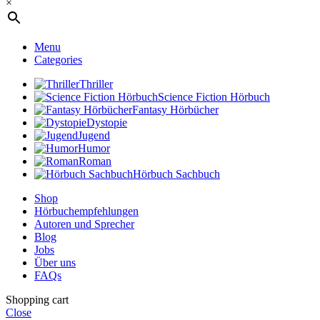
×
Menu
Categories
Thriller
Science Fiction Hörbuch
Fantasy Hörbücher
Dystopie
Jugend
Humor
Roman
Hörbuch Sachbuch
Shop
Hörbuchempfehlungen
Autoren und Sprecher
Blog
Jobs
Über uns
FAQs
Shopping cart
Close