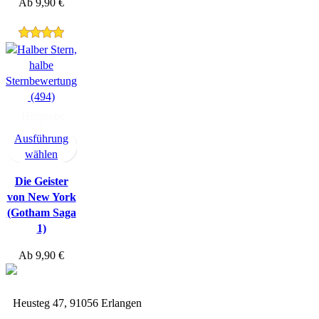
Ab
9,90
€
(494)
Hörprobe
Ausführung
wählen
Die Geister
von New York
(Gotham Saga
1)
Ab
9,90
€
Heusteg 47, 91056 Erlangen