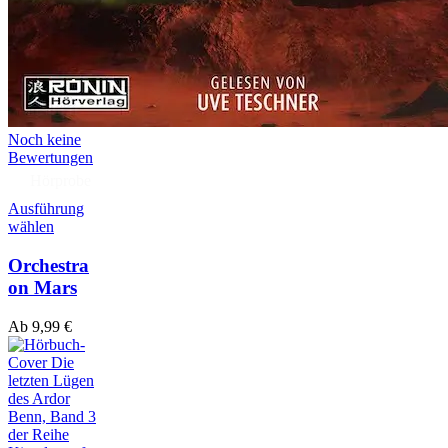
Noch keine
Bewertungen
Hörprobe
Ausführung
wählen
Orchestra
on Mars
Ab
9,99
€