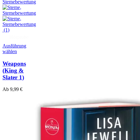
(1)
Hörprobe
Ausführung
wählen
Weapons
(King &
Slater 1)
Ab
9,99
€