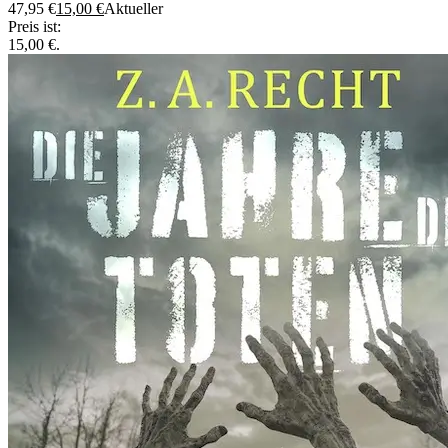
47,95 €
15,00
€
Aktueller
Preis ist:
15,00 €.