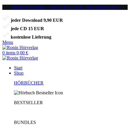
RONIN Bestseller - jeder Titel 5 EUR - nur für kurze Zeit
jeder Download 9,90 EUR
jede CD 15 EUR
kostenlose Lieferung
Menu
0
items
0,00
€
Start
Shop
HÖRBÜCHER
BESTSELLER
BUNDLES