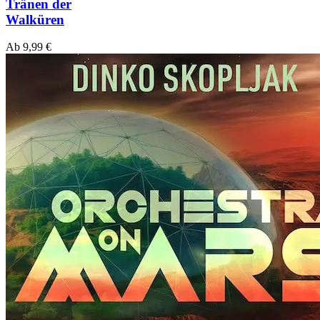
Tränen der
Walküren
Ab
9,99
€