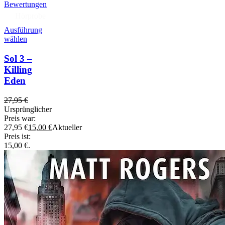
Bewertungen
Hörprobe
Ausführung
wählen
Sol 3 –
Killing
Eden
27,95
€
Ursprünglicher
Preis war:
27,95 €
15,00
€
Aktueller
Preis ist:
15,00 €.