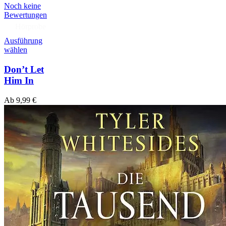
Noch keine
Bewertungen
Hörprobe
Ausführung
wählen
Don’t Let
Him In
Ab
9,99
€