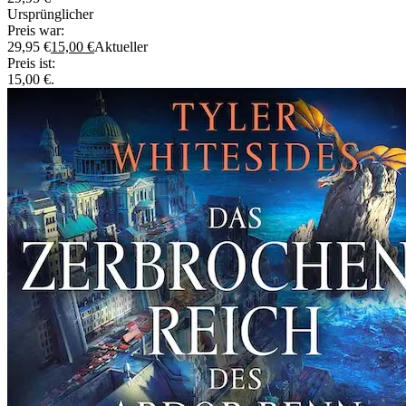
Ursprünglicher
Preis war:
29,95 €
15,00
€
Aktueller
Preis ist:
15,00 €.