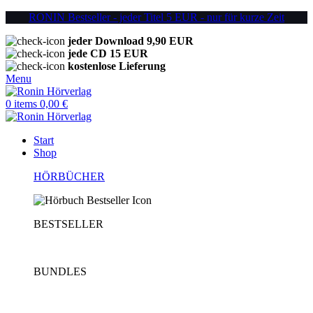
RONIN Bestseller - jeder Titel 5 EUR - nur für kurze Zeit
jeder Download 9,90 EUR
jede CD 15 EUR
kostenlose Lieferung
Menu
0
items
0,00
€
Start
Shop
HÖRBÜCHER
BESTSELLER
BUNDLES