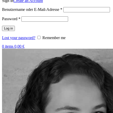
Sign in
Create an Account
Benutzername oder E-Mail-Adresse
*
Password
*
Log in
Lost your password?
Remember me
0
items
0,00
€