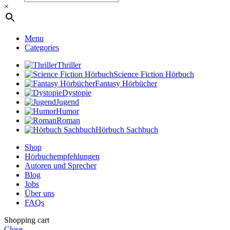
×
Menu
Categories
Thriller
Science Fiction Hörbuch
Fantasy Hörbücher
Dystopie
Jugend
Humor
Roman
Hörbuch Sachbuch
Shop
Hörbuchempfehlungen
Autoren und Sprecher
Blog
Jobs
Über uns
FAQs
Shopping cart
Close