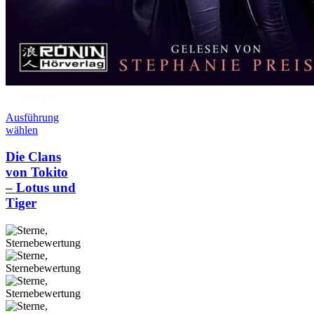
Hörprobe
Ausführung
wählen
Die Clans
von Tokito
– Lotus und
Tiger