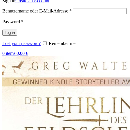
Sign in
Create an Account
Benutzername oder E-Mail-Adresse
*
Password
*
Log in
Lost your password?
Remember me
0
items
0,00
€