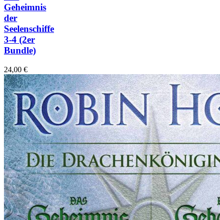
Geheimnis
der
Seelenschiffe
3-4
(2er
Bundle)
24,00
€