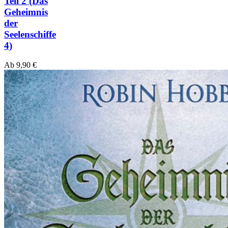
Teil 2
(Das
Geheimnis
der
Seelenschiffe
4)
Ab
9,90
€