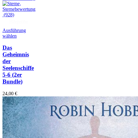
(928)
Hörprobe
Ausführung
wählen
Das
Geheimnis
der
Seelenschiffe
5-6
(2er
Bundle)
24,00
€