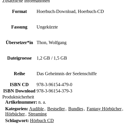
Zusätzliche Informationen
Format
Hoerbuch-Download, Hoerbuch-CD
Fassung
Ungekürzte
Übersetzer*in
Thon, Wolfgang
Dateigroesse
1,2 GB / 1,5 GB
Reihe
Das Geheimnis der Seelenschiffe
ISBN CD
978-3-96154-479-0
ISBN Download
978-3-96154-379-3
Produktsicherheit
Artikelnummer:
n. a.
Kategorien:
Audible
,
Bestseller
,
Bundles
,
Fantasy Hörbücher
,
Hörbücher
,
Streaming
Schlagwort:
Hörbuch CD