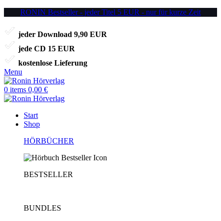
RONIN Bestseller - jeder Titel 5 EUR - nur für kurze Zeit
jeder Download 9,90 EUR
jede CD 15 EUR
kostenlose Lieferung
Menu
0
items
0,00
€
Start
Shop
HÖRBÜCHER
BESTSELLER
BUNDLES