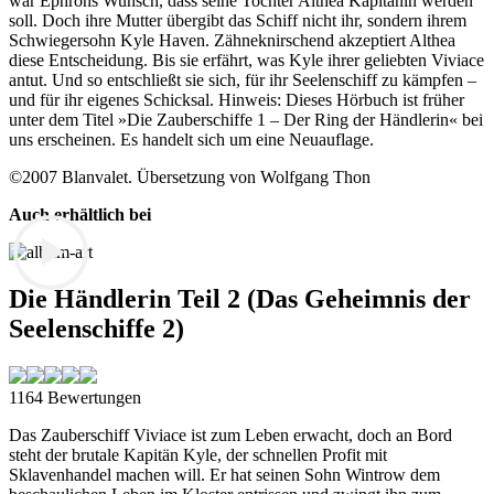
war Ephrons Wunsch, dass seine Tochter Althea Kapitänin werden
soll. Doch ihre Mutter übergibt das Schiff nicht ihr, sondern ihrem
Schwiegersohn Kyle Haven. Zähneknirschend akzeptiert Althea
diese Entscheidung. Bis sie erfährt, was Kyle ihrer geliebten Viviace
antut. Und so entschließt sie sich, für ihr Seelenschiff zu kämpfen –
und für ihr eigenes Schicksal. Hinweis: Dieses Hörbuch ist früher
unter dem Titel »Die Zauberschiffe 1 – Der Ring der Händlerin« bei
uns erscheinen. Es handelt sich um eine Neuauflage.
©2007 Blanvalet. Übersetzung von Wolfgang Thon
Auch erhältlich bei
Die Händlerin Teil 2 (Das Geheimnis der
Seelenschiffe 2)
1164 Bewertungen
Das Zauberschiff Viviace ist zum Leben erwacht, doch an Bord
steht der brutale Kapitän Kyle, der schnellen Profit mit
Sklavenhandel machen will. Er hat seinen Sohn Wintrow dem