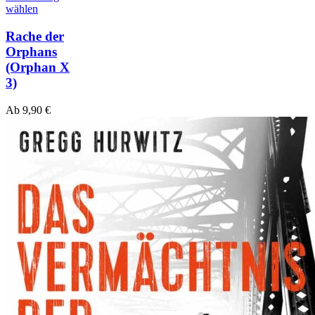
wählen
Rache der
Orphans
(Orphan X
3)
Ab
9,90
€