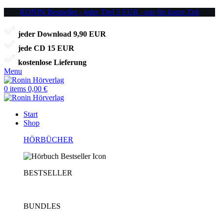
RONIN Bestseller - jeder Titel 5 EUR - nur für kurze Zeit
jeder Download 9,90 EUR
jede CD 15 EUR
kostenlose Lieferung
Menu
0
items
0,00
€
Start
Shop
HÖRBÜCHER
BESTSELLER
BUNDLES