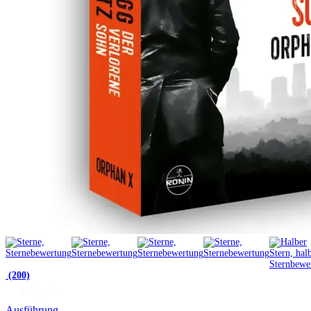
(200)
Hörprobe
Ausführung