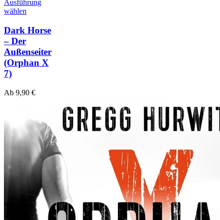
Ausführung
wählen
Dark Horse
– Der
Außenseiter
(Orphan X
7)
Ab
9,90
€