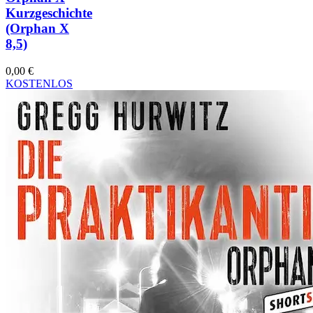
Kurzgeschichte
(Orphan X
8,5)
0,00
€
KOSTENLOS