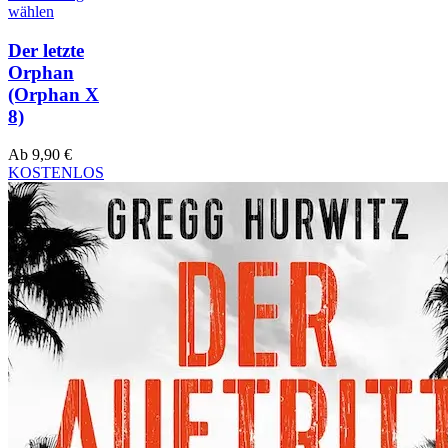
wählen
Der letzte
Orphan
(Orphan X
8)
Ab
9,90
€
KOSTENLOS