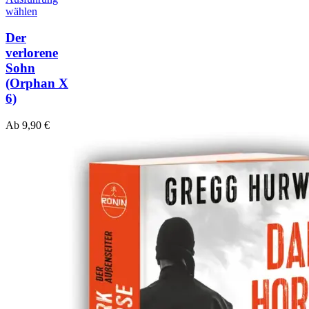
wählen
Der
verlorene
Sohn
(Orphan X
6)
Ab
9,90
€