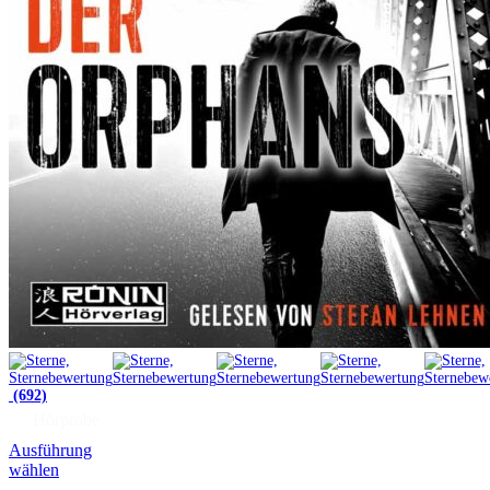
(692)
Hörprobe
Ausführung
wählen