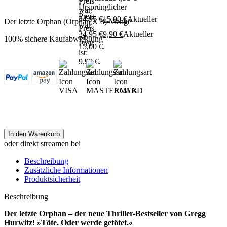
Preis
Ursprünglicher
war:
Preis
34,95 €
15,00
€
Aktueller
Der letzte Orphan (Orphan X 8) Menge
war:
Preis
34,95 €
9,90
€
Aktueller
ist:
100% sichere Kaufabwicklung
Preis
15,00 €.
ist:
9,90 €.
In den Warenkorb
oder direkt streamen bei
Beschreibung
Zusätzliche Informationen
Produktsicherheit
Beschreibung
Der letzte Orphan – der neue Thriller-Bestseller von Gregg
Hurwitz! »Töte. Oder werde getötet.«