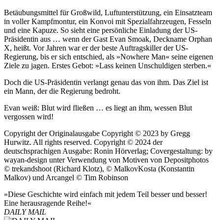
Betäubungsmittel für Großwild, Luftunterstützung, ein Einsatzteam
in voller Kampfmontur, ein Konvoi mit Spezialfahrzeugen, Fesseln
und eine Kapuze. So sieht eine persönliche Einladung der US-
Präsidentin aus … wenn der Gast Evan Smoak, Deckname Orphan
X, heißt. Vor Jahren war er der beste Auftragskiller der US-
Regierung, bis er sich entschied, als »Nowhere Man« seine eigenen
Ziele zu jagen. Erstes Gebot: »Lass keinen Unschuldigen sterben.«
Doch die US-Präsidentin verlangt genau das von ihm. Das Ziel ist
ein Mann, der die Regierung bedroht.
Evan weiß: Blut wird fließen … es liegt an ihm, wessen Blut
vergossen wird!
Copyright der Originalausgabe Copyright © 2023 by Gregg
Hurwitz. All rights reserved. Copyright © 2024 der
deutschsprachigen Ausgabe: Ronin Hörverlag; Covergestaltung: by
wayan-design unter Verwendung von Motiven von Depositphotos
© trekandshoot (Richard Klotz), © MalkovKosta (Konstantin
Malkov) und Arcangel © Tim Robinson
»Diese Geschichte wird einfach mit jedem Teil besser und besser!
Eine herausragende Reihe!«
DAILY MAIL