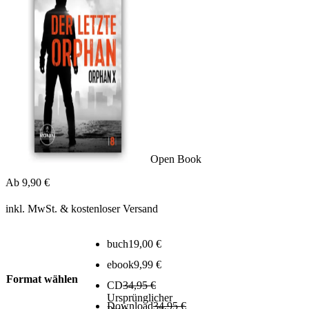
Open Book
Ab
9,90
€
inkl. MwSt.
& kostenloser Versand
buch
19,00
€
ebook
9,99
€
Format wählen
CD
34,95
€
Ursprünglicher
Download
34,95
€