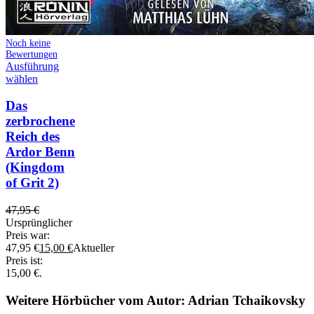
Noch keine
Bewertungen
Ausführung
wählen
Das
zerbrochene
Reich des
Ardor Benn
(Kingdom
of Grit 2)
47,95
€
Ursprünglicher
Preis war:
47,95 €
15,00
€
Aktueller
Preis ist:
15,00 €.
Weitere Hörbücher vom Autor: Adrian Tchaikovsky