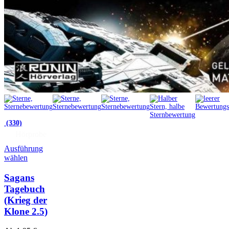
(330)
Hörprobe
Ausführung
wählen
Sagans
Tagebuch
(Krieg der
Klone 2.5)