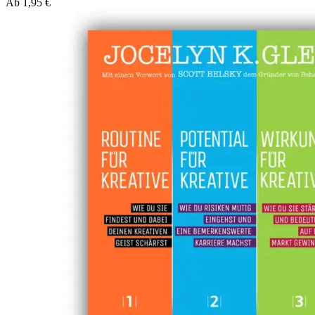
Ab
1,95
€