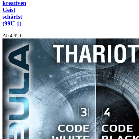
kreativen
Geist
schärfst
(99U 1)
Ab
4,95
€