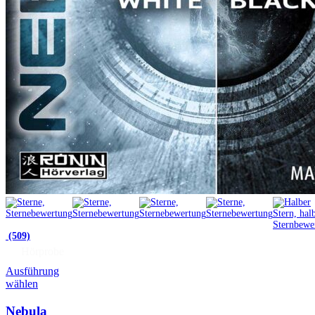
(509)
Hörprobe
Ausführung
wählen
Nebula