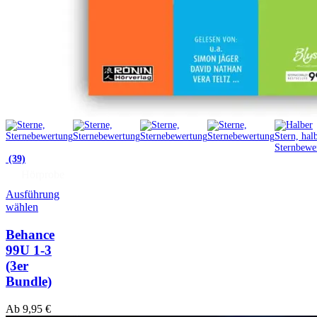
(39)
Hörprobe
Ausführung
wählen
Behance
99U 1-3
(3er
Bundle)
Ab
9,95
€