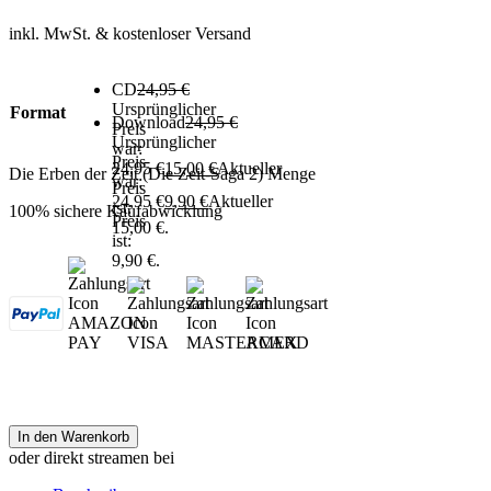
inkl. MwSt.
& kostenloser Versand
CD
24,95
€
Ursprünglicher
Format
Download
24,95
€
Preis
Ursprünglicher
war:
Preis
24,95 €
15,00
€
Aktueller
Die Erben der Zeit (Die Zeit-Saga 2) Menge
war:
Preis
24,95 €
9,90
€
Aktueller
ist:
100% sichere Kaufabwicklung
Preis
15,00 €.
ist:
9,90 €.
In den Warenkorb
oder direkt streamen bei