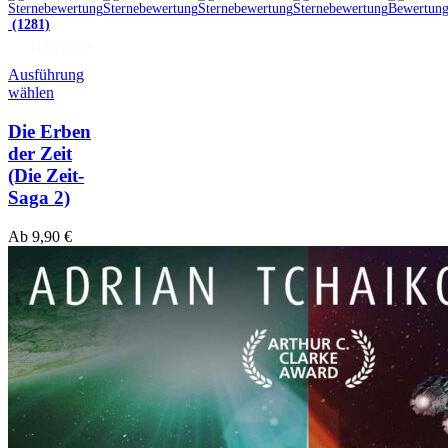
(1281)
Hörprobe
Ausführung
wählen
Die Erben
der Zeit
(Die Zeit-
Saga 2)
Ab
9,90
€