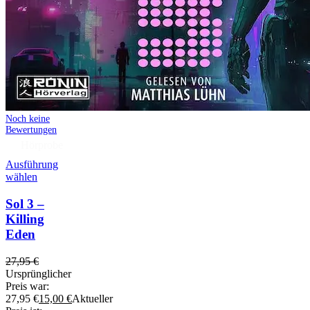
Noch keine
Bewertungen
Hörprobe
Ausführung
wählen
Sol 3 –
Killing
Eden
27,95
€
Ursprünglicher
Preis war:
27,95 €
15,00
€
Aktueller