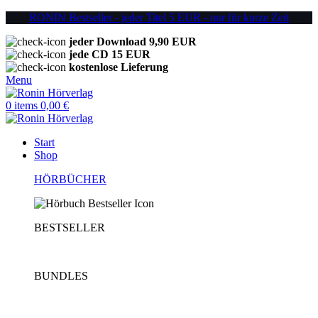
RONIN Bestseller - jeder Titel 5 EUR - nur für kurze Zeit
jeder Download 9,90 EUR
jede CD 15 EUR
kostenlose Lieferung
Menu
0
items
0,00
€
Start
Shop
HÖRBÜCHER
BESTSELLER
BUNDLES