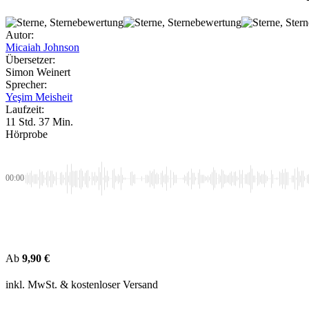
Autor:
Micaiah Johnson
Übersetzer:
Simon Weinert
Sprecher:
Yeşim Meisheit
Laufzeit:
11 Std. 37 Min.
Hörprobe
00:00
Ab
9,90
€
inkl. MwSt.
& kostenloser Versand