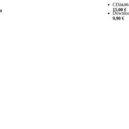
CD
24,9
Ursprüng
15,00
€
n
Downlo
Aktueller
Ursprüng
9,90
€
Aktueller