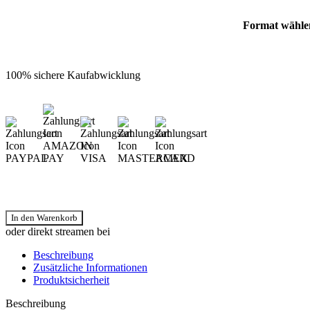
Format wähle
Erde 0 – Eine Science-Fiction-Dystopie zwischen den Welten Menge
100% sichere Kaufabwicklung
In den Warenkorb
oder direkt streamen bei
Beschreibung
Zusätzliche Informationen
Produktsicherheit
Beschreibung