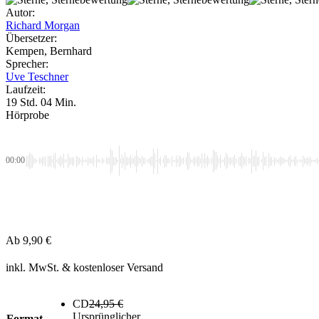
Autor:
Richard Morgan
Übersetzer:
Kempen, Bernhard
Sprecher:
Uve Teschner
Laufzeit:
19 Std. 04 Min.
Hörprobe
00:00
Ab
9,90
€
inkl. MwSt.
& kostenloser Versand
CD
24,95
€
Ursprünglicher
Format