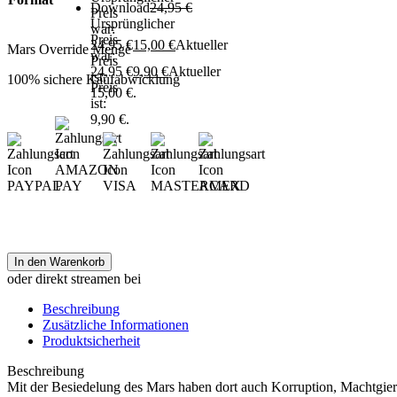
Download
24,95
€
Preis
Ursprünglicher
war:
Preis
24,95 €
15,00
€
Aktueller
Mars Override Menge
war:
Preis
24,95 €
9,90
€
Aktueller
ist:
100% sichere Kaufabwicklung
Preis
15,00 €.
ist:
9,90 €.
In den Warenkorb
oder direkt streamen bei
Beschreibung
Zusätzliche Informationen
Produktsicherheit
Beschreibung
Mit der Besiedelung des Mars haben dort auch Korruption, Machtgie