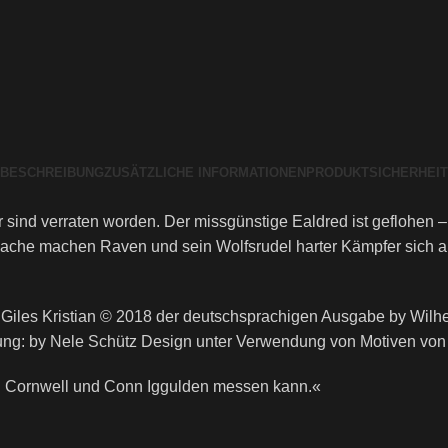
BESCHREIBUNG
ZUSÄTZLICHE INFORMATIONEN
PRODUKTSICHERHEIT
 sind verraten worden. Der missgünstige Ealdred ist geflohen 
Rache machen Raven und sein Wolfsrudel harter Kämpfer sich a
y Giles Kristian © 2018 der deutschsprachigen Ausgabe by Wi
g: by Nele Schütz Design unter Verwendung von Motiven vo
rd Cornwell und Conn Iggulden messen kann.«