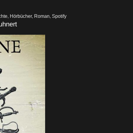
chte
,
Hörbücher
,
Roman
,
Spotify
uhnert