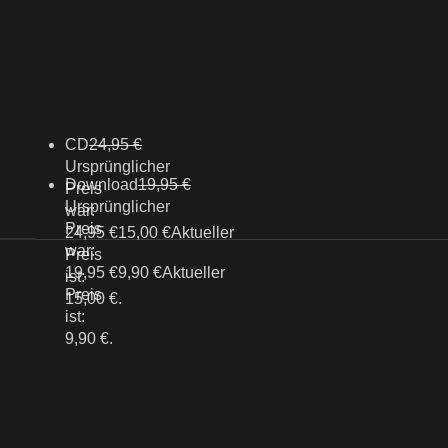
CD
24,95
€
Ursprünglicher
Download
19,95
€
Preis
Ursprünglicher
war:
Preis
24,95 €
15,00
€
Aktueller
war:
Preis
19,95 €
9,90
€
Aktueller
ist:
Preis
15,00 €.
ist:
9,90 €.