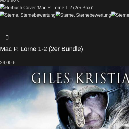
Ab
9,90
€
Mac P. Lorne 1-2
(2er Bundle)
24,00
€