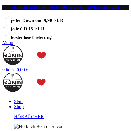
RONIN Bestseller - jeder Titel 5 EUR - nur für kurze Zeit
jeder Download 9,90 EUR
jede CD 15 EUR
kostenlose Lieferung
Menu
0
items
0,00
€
Start
Shop
HÖRBÜCHER