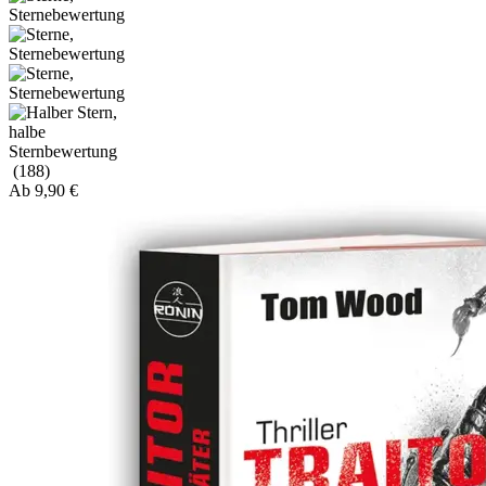
(188)
Ab
9,90
€