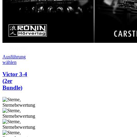
Hörprobe
Ausführung
wählen
Victor 3-4
(2er
Bundle)