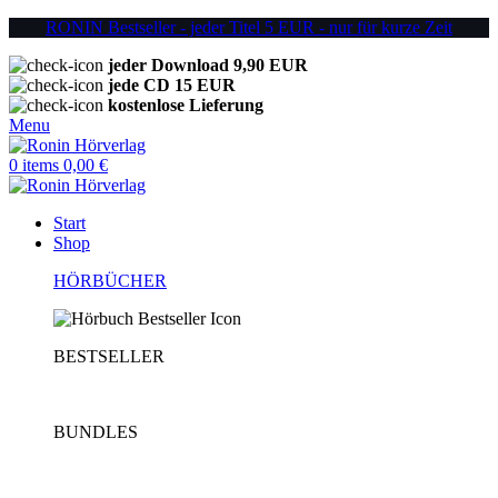
RONIN Bestseller - jeder Titel 5 EUR - nur für kurze Zeit
jeder Download 9,90 EUR
jede CD 15 EUR
kostenlose Lieferung
Menu
0
items
0,00
€
Start
Shop
HÖRBÜCHER
BESTSELLER
BUNDLES