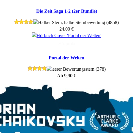
Die Zeit Saga 1-2 (2er Bundle)
(4858)
24,00
€
Hörprobe
Portal der Welten
(378)
Ab
9,90
€