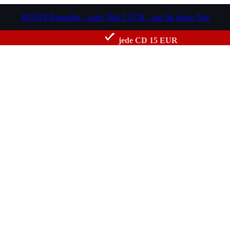
RONIN Bestseller - jeder Titel 5 EUR - nur für kurze Zeit
jede CD 15 EUR