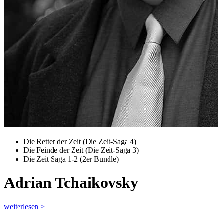
Die Retter der Zeit (Die Zeit-Saga 4)
Die Feinde der Zeit (Die Zeit-Saga 3)
Die Zeit Saga 1-2 (2er Bundle)
Adrian Tchaikovsky
weiterlesen >