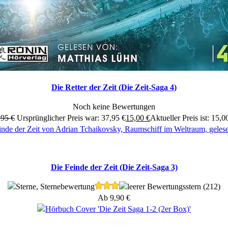
Die Retter der Zeit (Die Zeit-Saga 4)
Noch keine Bewertungen
,95
€
Ursprünglicher Preis war: 37,95 €
15,00
€
Aktueller Preis ist: 15,0
Hörprobe
Die Feinde der Zeit (Die Zeit-Saga 3)
(212)
Ab
9,90
€
Hörprobe