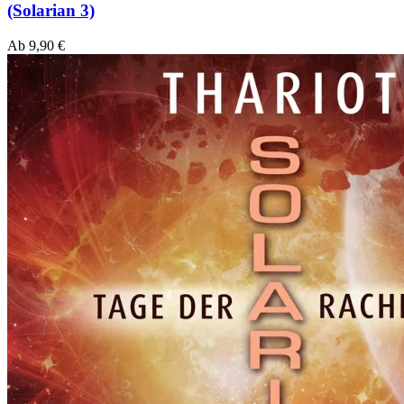
(Solarian 3)
Ab
9,90
€