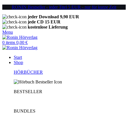
RONIN Bestseller - jeder Titel 5 EUR - nur für kurze Zeit
jeder Download 9,90 EUR
jede CD 15 EUR
kostenlose Lieferung
Menu
0
items
0,00
€
Start
Shop
HÖRBÜCHER
BESTSELLER
BUNDLES