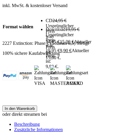
inkl. MwSt.
& kostenloser Versand
CD
24,95
€
Ursprünglicher
Format wählen
Download
19,95
€
Preis
Ursprünglicher
war:
Preis
24,95 €
15,00
€
Aktueller
2227 Extinction: Phase 1 (Solarian 0,5) Menge
war:
Preis
19,95 €
9,90
€
Aktueller
ist:
100% sichere Kaufabwicklung
Preis
15,00 €.
ist:
9,90 €.
In den Warenkorb
oder direkt streamen bei
Beschreibung
Zusätzliche Informationen