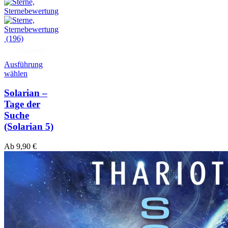
(196)
Hörprobe
Ausführung
wählen
Solarian –
Tage der
Suche
(Solarian 5)
Ab
9,90
€