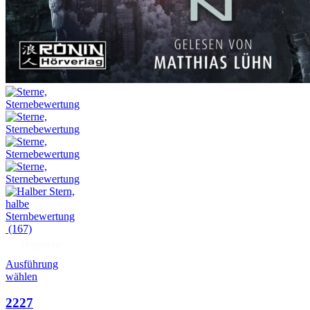
(167)
Hörprobe
Ausführung
wählen
2227