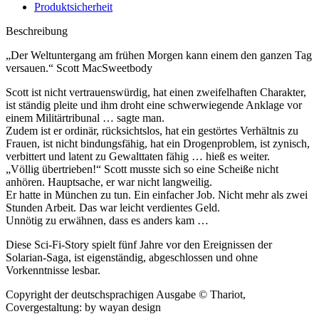
Produktsicherheit
Beschreibung
„Der Weltuntergang am frühen Morgen kann einem den ganzen Tag
versauen.“ Scott MacSweetbody
Scott ist nicht vertrauenswürdig, hat einen zweifelhaften Charakter,
ist ständig pleite und ihm droht eine schwerwiegende Anklage vor
einem Militärtribunal … sagte man.
Zudem ist er ordinär, rücksichtslos, hat ein gestörtes Verhältnis zu
Frauen, ist nicht bindungsfähig, hat ein Drogenproblem, ist zynisch,
verbittert und latent zu Gewalttaten fähig … hieß es weiter.
„Völlig übertrieben!“ Scott musste sich so eine Scheiße nicht
anhören. Hauptsache, er war nicht langweilig.
Er hatte in München zu tun. Ein einfacher Job. Nicht mehr als zwei
Stunden Arbeit. Das war leicht verdientes Geld.
Unnötig zu erwähnen, dass es anders kam …
Diese Sci-Fi-Story spielt fünf Jahre vor den Ereignissen der
Solarian-Saga, ist eigenständig, abgeschlossen und ohne
Vorkenntnisse lesbar.
Copyright der deutschsprachigen Ausgabe © Thariot,
Covergestaltung: by wayan design