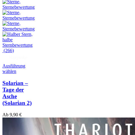
(266)
Hörprobe
Ausführung
wählen
Solarian –
Tage der
Asche
(Solarian 2)
Ab
9,90
€