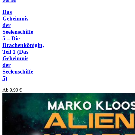
wählen
Das
Geheimnis
der
Seelenschiffe
5 – Die
Drachenkönigin,
Teil 1
(Das
Geheimnis
der
Seelenschiffe
5)
Ab
9,90
€