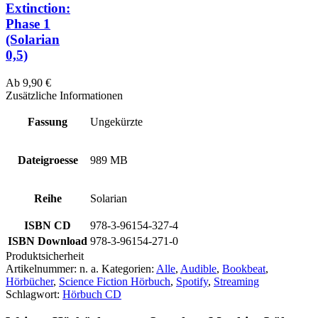
Extinction:
Phase 1
(Solarian
0,5)
Ab
9,90
€
Zusätzliche Informationen
Fassung
Ungekürzte
Dateigroesse
989 MB
Reihe
Solarian
ISBN CD
978-3-96154-327-4
ISBN Download
978-3-96154-271-0
Produktsicherheit
Artikelnummer:
n. a.
Kategorien:
Alle
,
Audible
,
Bookbeat
,
Hörbücher
,
Science Fiction Hörbuch
,
Spotify
,
Streaming
Schlagwort:
Hörbuch CD