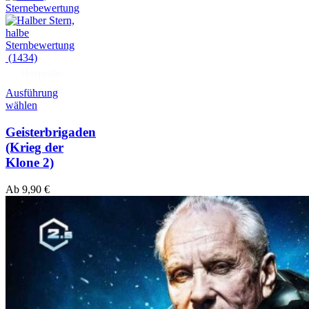
(1434)
Hörprobe
Ausführung
wählen
Geisterbrigaden
(Krieg der
Klone 2)
Ab
9,90
€