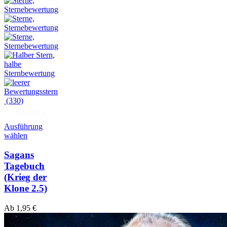
(330)
Hörprobe
Ausführung
wählen
Sagans
Tagebuch
(Krieg der
Klone 2.5)
Ab
1,95
€