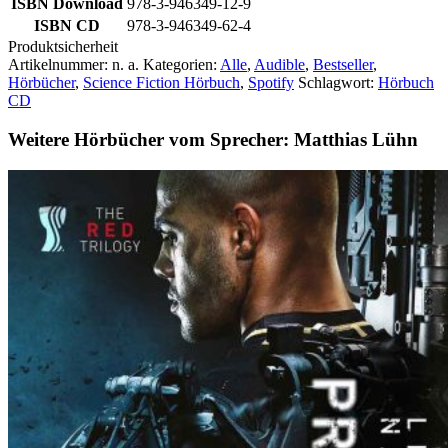
ISBN Download
978-3-946349-12-9
ISBN CD
978-3-946349-62-4
Produktsicherheit
Artikelnummer:
n. a.
Kategorien:
Alle
,
Audible
,
Bestseller
,
Hörbücher
,
Science Fiction Hörbuch
,
Spotify
Schlagwort:
Hörbuch
CD
Weitere Hörbücher vom Sprecher: Matthias Lühn