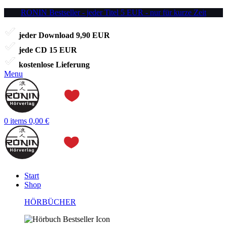
RONIN Bestseller - jeder Titel 5 EUR - nur für kurze Zeit
jeder Download 9,90 EUR
jede CD 15 EUR
kostenlose Lieferung
Menu
0
items
0,00
€
Start
Shop
HÖRBÜCHER