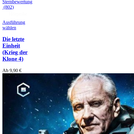
(802)
Hörprobe
Ausführung
wählen
Die letzte
Einheit
(Krieg der
Klone 4)
Ab
9,90
€