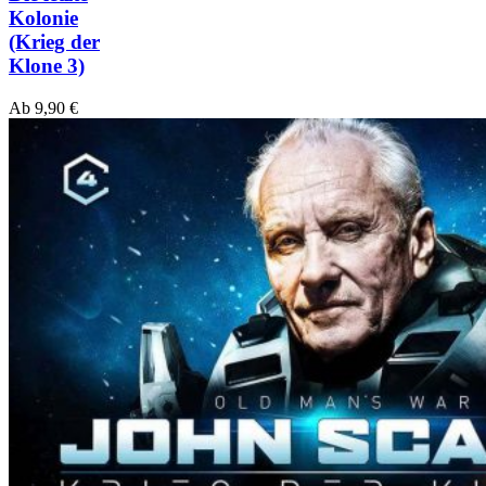
Kolonie
(Krieg der
Klone 3)
Ab
9,90
€