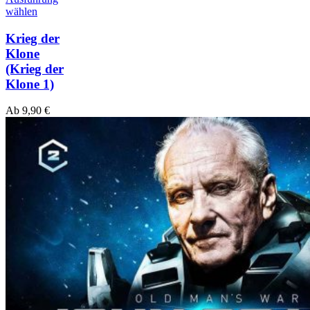
wählen
Krieg der
Klone
(Krieg der
Klone 1)
Ab
9,90
€