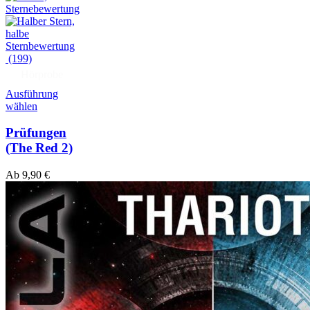
(199)
Hörprobe
Ausführung
wählen
Prüfungen
(The Red 2)
Ab
9,90
€