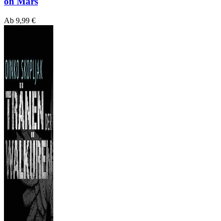
on Mars
Ab
9,99
€