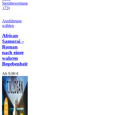
(73)
Hörprobe
Ausführung
wählen
African
Samurai –
Roman
nach einer
wahren
Begebenheit
Ab
9,90
€