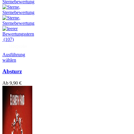
(107)
Hörprobe
Ausführung
wählen
Absturz
Ab
9,90
€