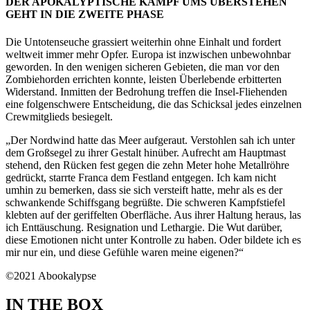
DER APOKALYPTISCHE KAMPF UMS ÜBERSTEHEN
GEHT IN DIE ZWEITE PHASE
Die Untotenseuche grassiert weiterhin ohne Einhalt und fordert
weltweit immer mehr Opfer. Europa ist inzwischen unbewohnbar
geworden. In den wenigen sicheren Gebieten, die man vor den
Zombiehorden errichten konnte, leisten Überlebende erbitterten
Widerstand. Inmitten der Bedrohung treffen die Insel-Fliehenden
eine folgenschwere Entscheidung, die das Schicksal jedes einzelnen
Crewmitglieds besiegelt.
„Der Nordwind hatte das Meer aufgeraut. Verstohlen sah ich unter
dem Großsegel zu ihrer Gestalt hinüber. Aufrecht am Hauptmast
stehend, den Rücken fest gegen die zehn Meter hohe Metallröhre
gedrückt, starrte Franca dem Festland entgegen. Ich kam nicht
umhin zu bemerken, dass sie sich versteift hatte, mehr als es der
schwankende Schiffsgang begrüßte. Die schweren Kampfstiefel
klebten auf der geriffelten Oberfläche. Aus ihrer Haltung heraus, las
ich Enttäuschung. Resignation und Lethargie. Die Wut darüber,
diese Emotionen nicht unter Kontrolle zu haben. Oder bildete ich es
mir nur ein, und diese Gefühle waren meine eigenen?“
©2021 Abookalypse
IN THE BOX