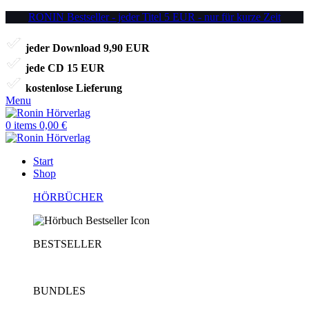
RONIN Bestseller - jeder Titel 5 EUR - nur für kurze Zeit
jeder Download 9,90 EUR
jede CD 15 EUR
kostenlose Lieferung
Menu
0
items
0,00
€
Start
Shop
HÖRBÜCHER
BESTSELLER
BUNDLES