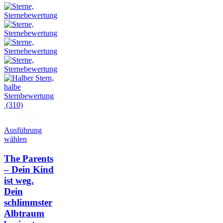
(310)
Hörprobe
Ausführung
wählen
The Parents
– Dein Kind
ist weg.
Dein
schlimmster
Albtraum