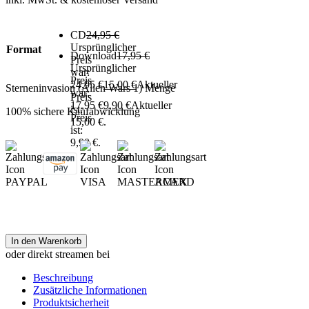
CD
24,95
€
Ursprünglicher
Format
Download
17,95
€
Preis
Ursprünglicher
war:
Preis
24,95 €
15,00
€
Aktueller
Sterneninvasion (Alien Wars 1) Menge
war:
Preis
17,95 €
9,90
€
Aktueller
ist:
100% sichere Kaufabwicklung
Preis
15,00 €.
ist:
9,90 €.
In den Warenkorb
oder direkt streamen bei
Beschreibung
Zusätzliche Informationen
Produktsicherheit