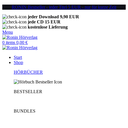
RONIN Bestseller - jeder Titel 5 EUR - nur für kurze Zeit
jeder Download 9,90 EUR
jede CD 15 EUR
kostenlose Lieferung
Menu
0
items
0,00
€
Start
Shop
HÖRBÜCHER
BESTSELLER
BUNDLES