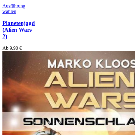
Ausführung
wählen
Planetenjagd
(Alien Wars
2)
Ab
9,90
€