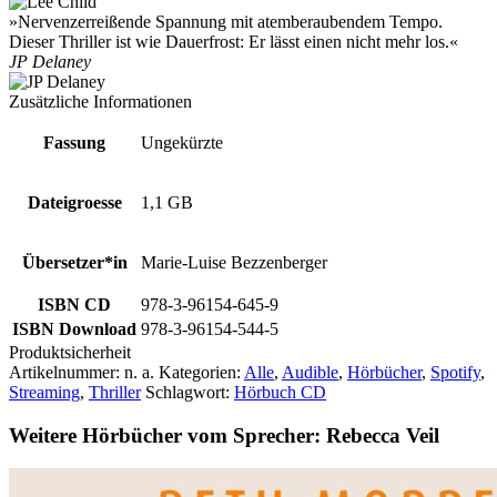
»Nervenzerreißende Spannung mit atemberaubendem Tempo.
Dieser Thriller ist wie Dauerfrost: Er lässt einen nicht mehr los.«
JP Delaney
Zusätzliche Informationen
Fassung
Ungekürzte
Dateigroesse
1,1 GB
Übersetzer*in
Marie-Luise Bezzenberger
ISBN CD
978-3-96154-645-9
ISBN Download
978-3-96154-544-5
Produktsicherheit
Artikelnummer:
n. a.
Kategorien:
Alle
,
Audible
,
Hörbücher
,
Spotify
,
Streaming
,
Thriller
Schlagwort:
Hörbuch CD
Weitere Hörbücher vom Sprecher: Rebecca Veil