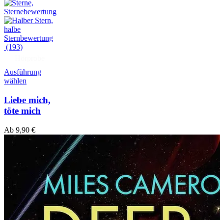
(193)
Hörprobe
Ausführung
wählen
Liebe mich,
töte mich
Ab
9,90
€