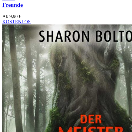
Freunde
Ab
9,90
€
KOSTENLOS