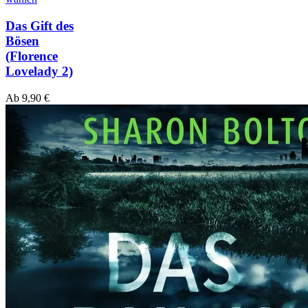
Das Gift des
Bösen
(Florence
Lovelady 2)
Ab
9,90
€