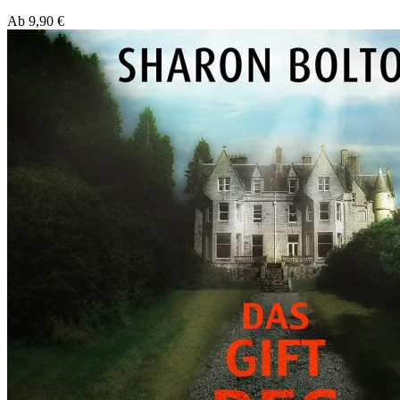
Ab
9,90
€