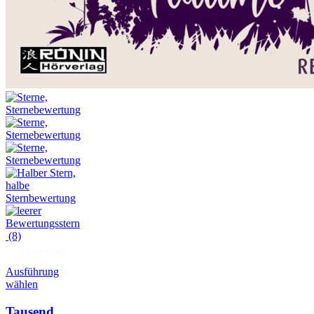
(8)
Hörprobe
Ausführung
wählen
Tausend