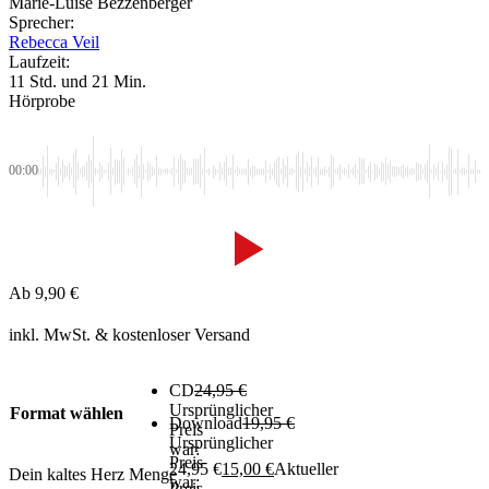
Marie-Luise Bezzenberger
Sprecher:
Rebecca Veil
Laufzeit:
11 Std. und 21 Min.
Hörprobe
00:00
Ab
9,90
€
inkl. MwSt.
& kostenloser Versand
CD
24,95
€
Ursprünglicher
Format wählen
Download
19,95
€
Preis
Ursprünglicher
war:
Preis
24,95 €
15,00
€
Aktueller
Dein kaltes Herz Menge
war:
Preis