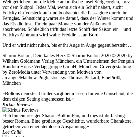
Welt getrieben: auf die kleine antarktische Insel Südgeorgien, kurz
vor dem Südpol. Jedes Mal, wenn sich ein Schiff nähert, sucht
Felicity ein Versteck auf und beobachtet die Passagiere durch ihr
Fernglas. Sehnsüchtig wartet sie darauf, dass der Winter kommt und
das Eis die Insel für ein paar Monate von der Außenwelt
abschneidet. Schließlich trifft das letzte Schiff der Saison ein – und
Felicitys Albtraum wird wahr: Freddie ist an Bord.
Und er wird nicht ruhen, bis er ihr Auge in Auge gegenübersteht …
Sharon Bolton, Dein kaltes Herz © Sharon Bolton 2020 © 2020 by
Wilhelm Goldmann Verlag München, ein Unternehmen der Penguin
Random House Verlagsgruppe GmbH, München. Covergestaltung:
by ZeroMedia unter Verwendung von Motiven von
arcangel/Matthew Pugh; stocksy/ Thomas Pickard; FinePic®,
München
»Boltons neuester Thriller sorgt beim Lesen für eine Gänsehaut, die
dem eisigen Setting angemessen ist.«
Kirkus Reviews
»Ich bin ein riesiger Sharon-Bolton-Fan, und dies ist ihr bislang
bester Roman. Eine großartige Geschichte, wunderbare Charaktere,
getrieben von einer atemlosen Anspannung.«
Lee Child