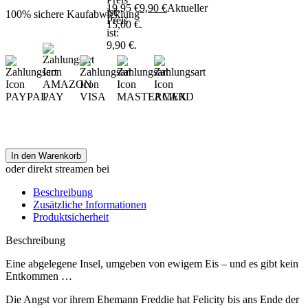
19,95 €
9,90
€
Aktueller
ist:
100% sichere Kaufabwicklung
Preis
15,00 €.
ist:
9,90 €.
In den Warenkorb
oder direkt streamen bei
Beschreibung
Zusätzliche Informationen
Produktsicherheit
Beschreibung
Eine abgelegene Insel, umgeben von ewigem Eis – und es gibt kein
Entkommen …
Die Angst vor ihrem Ehemann Freddie hat Felicity bis ans Ende der