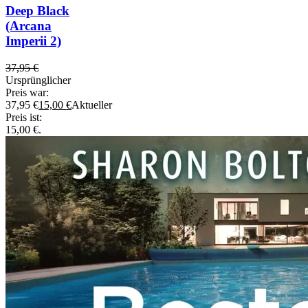
Deep Black
(Arcana
Imperii 2)
37,95
€
Ursprünglicher
Preis war:
37,95 €
15,00
€
Aktueller
Preis ist:
15,00 €.