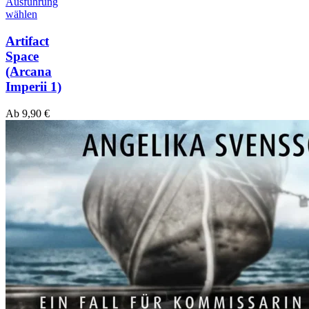
Ausführung
wählen
Artifact
Space
(Arcana
Imperii 1)
Ab
9,90
€