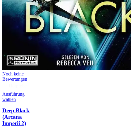
Noch keine
Bewertungen
Hörprobe
Ausführung
wählen
Deep Black
(Arcana
Imperii 2)