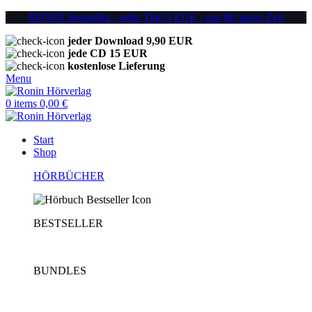
RONIN Bestseller - jeder Titel 5 EUR - nur für kurze Zeit
jeder Download 9,90 EUR
jede CD 15 EUR
kostenlose Lieferung
Menu
0
items
0,00
€
Start
Shop
HÖRBÜCHER
BESTSELLER
BUNDLES