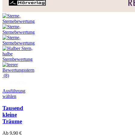
(8)
Hörprobe
Ausführung
wählen
Tausend
kleine
Träume
Ab
9,90
€