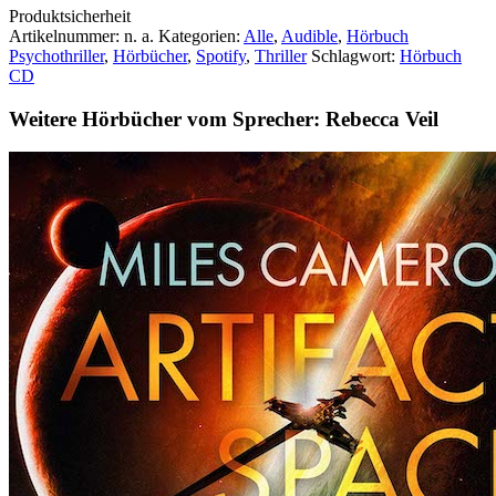
Produktsicherheit
Artikelnummer:
n. a.
Kategorien:
Alle
,
Audible
,
Hörbuch
Psychothriller
,
Hörbücher
,
Spotify
,
Thriller
Schlagwort:
Hörbuch
CD
Weitere Hörbücher vom Sprecher: Rebecca Veil