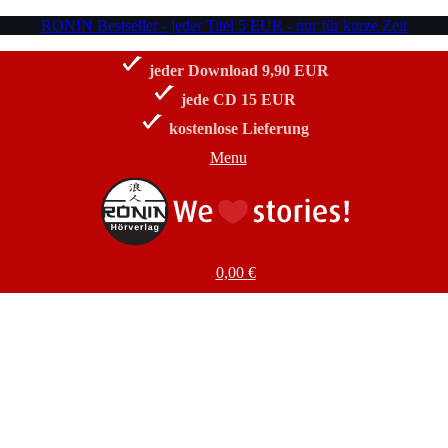
RONIN Bestseller - jeder Titel 5 EUR - nur für kurze Zeit
jeder Download 9,90 EUR
jede CD 15 EUR
kostenlose Lieferung
Menu
0,00
€