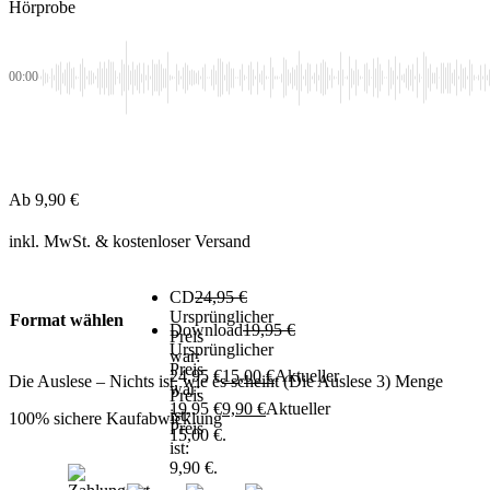
Hörprobe
00:00
Ab
9,90
€
inkl. MwSt.
& kostenloser Versand
CD
24,95
€
Ursprünglicher
Format wählen
Download
19,95
€
Preis
Ursprünglicher
war:
Preis
24,95 €
15,00
€
Aktueller
Die Auslese – Nichts ist, wie es scheint (Die Auslese 3) Menge
war:
Preis
19,95 €
9,90
€
Aktueller
ist:
100% sichere Kaufabwicklung
Preis
15,00 €.
ist:
9,90 €.