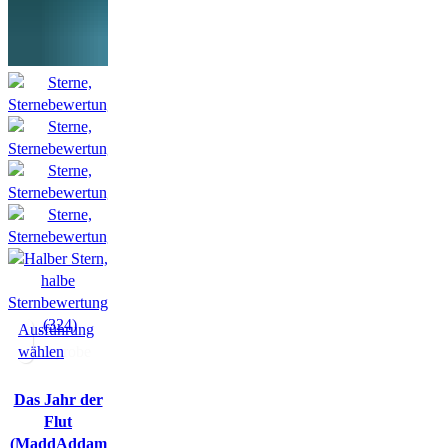
(324)
Ausführung
wählen
Hörprobe
Das Jahr der
Flut
(MaddAddam