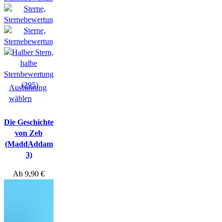
(295)
Ausführung
wählen
Hörprobe
Die Geschichte
von Zeb
(MaddAddam
3)
Ab
9,90
€