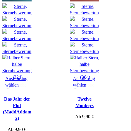
(324)
(364)
Ausführung
Ausführung
wählen
Hörprobe
wählen
Hörprobe
Das Jahr der
Twelve
Flut
Monkeys
(MaddAddam
Ab
9,90
€
2)
Ab
9,90
€