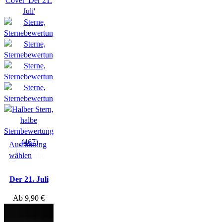
(467)
Ausführung
wählen
Hörprobe
Der 21. Juli
Ab
9,90
€