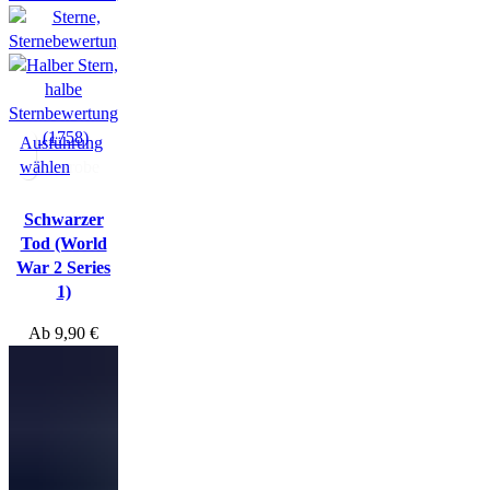
(1758)
Ausführung
wählen
Hörprobe
Schwarzer
Tod
(World
War 2 Series
1)
Ab
9,90
€