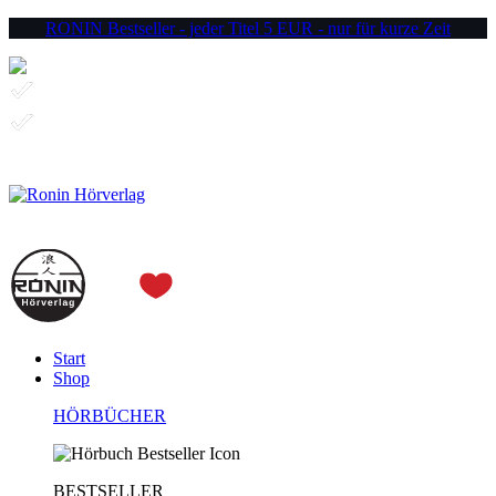
RONIN Bestseller - jeder Titel 5 EUR - nur für kurze Zeit
jeder Download 9,90 EUR
jede CD 15 EUR
kostenlose Lieferung
Menu
0
0,00
€
Start
Shop
HÖRBÜCHER
BESTSELLER