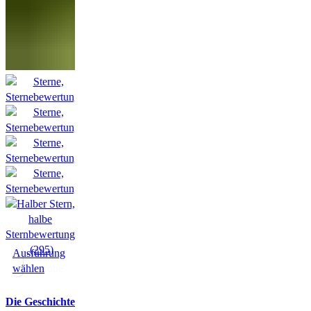
(295)
Ausführung
wählen
Hörprobe
Die Geschichte