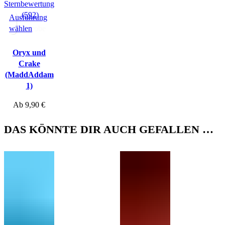
(592)
Ausführung
wählen
Hörprobe
Oryx und
Crake
(MaddAddam
1)
Ab
9,90
€
DAS KÖNNTE DIR AUCH GEFALLEN …