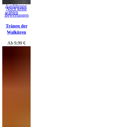
Ausführung
Noch keine
wählen
Bewertungen
Tränen der
Walküren
Ab
9,99
€