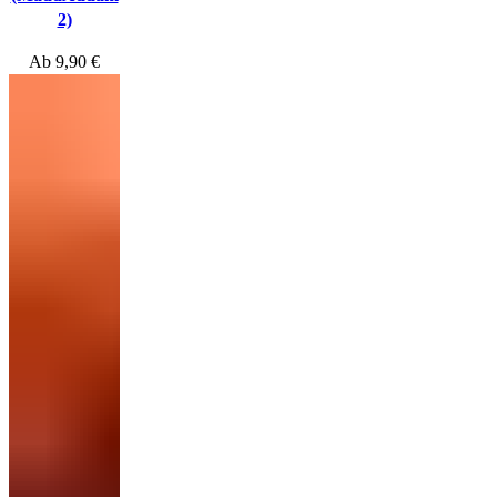
2)
Ab
9,90
€