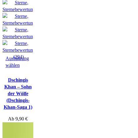
(294)
Ausführung
wählen
Hörprobe
Dschingis
Khan – Sohn
der Wölfe
(Dschingis-
Khan-Saga 1)
Ab
9,90
€