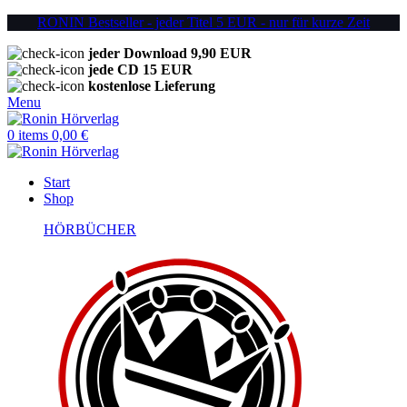
RONIN Bestseller - jeder Titel 5 EUR - nur für kurze Zeit
jeder Download 9,90 EUR
jede CD 15 EUR
kostenlose Lieferung
Menu
0
items
0,00
€
Start
Shop
HÖRBÜCHER