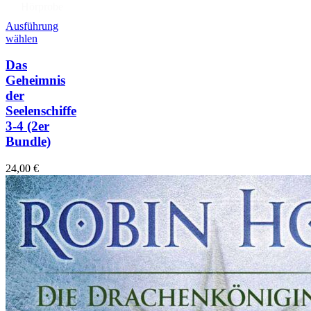
Hörprobe
Ausführung
wählen
Das
Geheimnis
der
Seelenschiffe
3-4
(2er
Bundle)
24,00
€