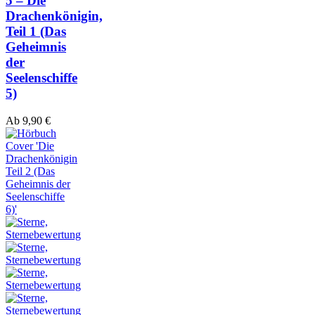
5 – Die
Drachenkönigin,
Teil 1
(Das
Geheimnis
der
Seelenschiffe
5)
Ab
9,90
€