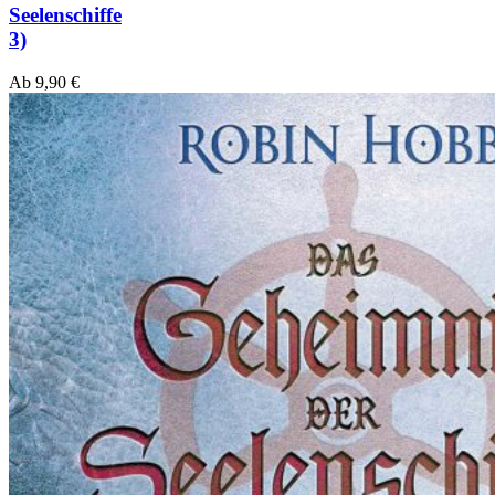
Seelenschiffe
3)
Ab
9,90
€