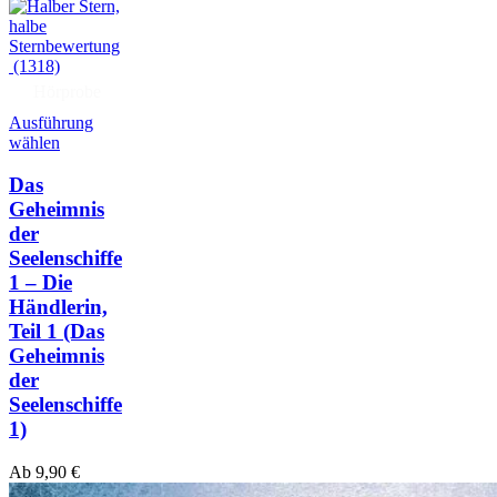
(1318)
Hörprobe
Ausführung
wählen
Das
Geheimnis
der
Seelenschiffe
1 – Die
Händlerin,
Teil 1
(Das
Geheimnis
der
Seelenschiffe
1)
Ab
9,90
€