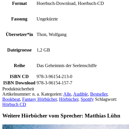
Format
Hoerbuch-Download, Hoerbuch-CD
Fassung
Ungekürzte
Übersetzer*in
Thon, Wolfgang
Dateigroesse
1,2 GB
Reihe
Das Geheimnis der Seelenschiffe
ISBN CD
978-3-96154-213-0
ISBN Download
978-3-96154-157-7
Produktsicherheit
Artikelnummer:
n. a.
Kategorien:
Alle
,
Audible
,
Bestseller
,
Bookbeat
,
Fantasy Hörbücher
,
Hörbücher
,
Spotify
Schlagwort:
Hörbuch CD
Weitere Hörbücher vom Sprecher: Matthias Lühn