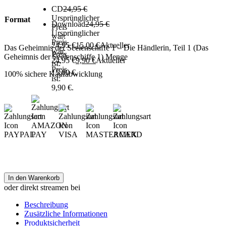
CD
24,95
€
Ursprünglicher
Format
Download
24,95
€
Preis
Ursprünglicher
war:
Preis
24,95 €
15,00
€
Aktueller
Das Geheimnis der Seelenschiffe 1 – Die Händlerin, Teil 1 (Das
war:
Preis
Geheimnis der Seelenschiffe 1) Menge
24,95 €
9,90
€
Aktueller
ist:
Preis
15,00 €.
100% sichere Kaufabwicklung
ist:
9,90 €.
In den Warenkorb
oder direkt streamen bei
Beschreibung
Zusätzliche Informationen
Produktsicherheit