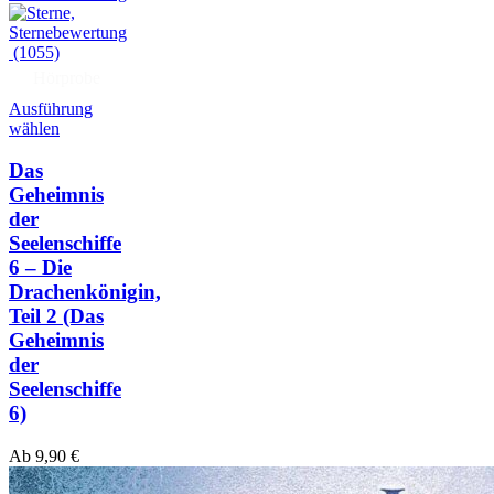
(1055)
Hörprobe
Ausführung
wählen
Das
Geheimnis
der
Seelenschiffe
6 – Die
Drachenkönigin,
Teil 2
(Das
Geheimnis
der
Seelenschiffe
6)
Ab
9,90
€