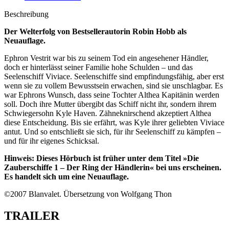
Beschreibung
Der Welterfolg von Bestsellerautorin Robin Hobb als
Neuauflage.
Ephron Vestrit war bis zu seinem Tod ein angesehener Händler,
doch er hinterlässt seiner Familie hohe Schulden – und das
Seelenschiff Viviace. Seelenschiffe sind empfindungsfähig, aber erst
wenn sie zu vollem Bewusstsein erwachen, sind sie unschlagbar. Es
war Ephrons Wunsch, dass seine Tochter Althea Kapitänin werden
soll. Doch ihre Mutter übergibt das Schiff nicht ihr, sondern ihrem
Schwiegersohn Kyle Haven. Zähneknirschend akzeptiert Althea
diese Entscheidung. Bis sie erfährt, was Kyle ihrer geliebten Viviace
antut. Und so entschließt sie sich, für ihr Seelenschiff zu kämpfen –
und für ihr eigenes Schicksal.
Hinweis: Dieses Hörbuch ist früher unter dem Titel »Die
Zauberschiffe 1 – Der Ring der Händlerin« bei uns erscheinen.
Es handelt sich um eine Neuauflage.
©2007 Blanvalet. Übersetzung von Wolfgang Thon
TRAILER