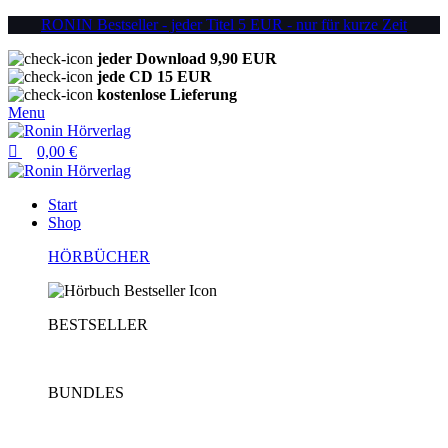
0
0
0
RONIN Bestseller - jeder Titel 5 EUR - nur für kurze Zeit
jeder Download 9,90 EUR
jede CD 15 EUR
kostenlose Lieferung
Menu
0,00
€
Start
Shop
HÖRBÜCHER
BESTSELLER
BUNDLES