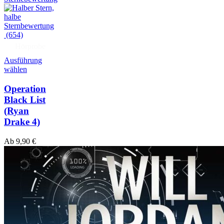
(654)
Hörprobe
Ausführung
wählen
Operation
Black List
(Ryan
Drake 4)
Ab
9,90
€