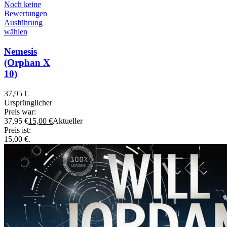
Noch keine
Bewertungen
Ausführung
wählen
Nemesis
(Orphan X
10)
37,95
€
Ursprünglicher
Preis war:
37,95 €
15,00
€
Aktueller
Preis ist:
15,00 €.