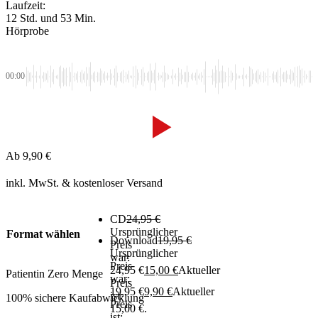
Laufzeit:
12 Std. und 53 Min.
Hörprobe
00:00
Ab
9,90
€
inkl. MwSt.
& kostenloser Versand
CD
24,95
€
Ursprünglicher
Format wählen
Download
19,95
€
Preis
Ursprünglicher
war:
Preis
24,95 €
15,00
€
Aktueller
Patientin Zero Menge
war:
Preis
19,95 €
9,90
€
Aktueller
ist:
100% sichere Kaufabwicklung
Preis
15,00 €.
ist: