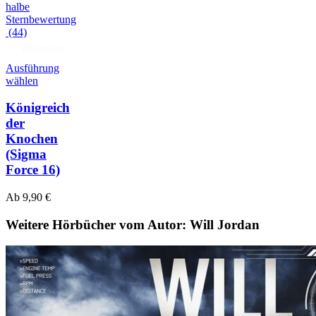
(44)
Hörprobe
Ausführung
wählen
Königreich
der
Knochen
(Sigma
Force 16)
Ab
9,90
€
Weitere Hörbücher vom Autor: Will Jordan