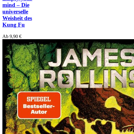
mind – Die
universelle
Weisheit des
Kung Fu
Ab
9,90
€