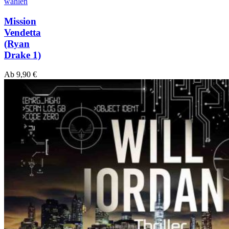
wählen
Mission
Vendetta
(Ryan
Drake 1)
Ab
9,90
€