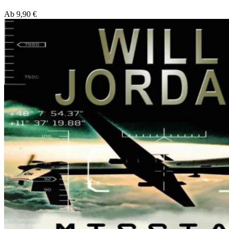
Ab
9,90
€