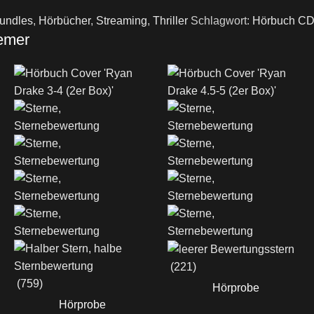
undles
,
Hörbücher
,
Streaming
,
Thriller
Schlagwort:
Hörbuch C
emer
(221)
(759)
Hörprobe
Hörprobe