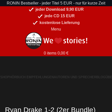
RONIN Bestseller - jeder Titel 5 EUR - nur für kurze Zeit
jeder Download 9,90 EUR
jede CD 15 EUR
kostenlose Lieferung
Menu
0
items
0,00
€
T
SHOP
HÖRBUCH EMPFEHLUNGEN
AUTOREN UND SPRECHER
BLOG
ÜBE
Ryan Drake 1-2
(2er Bundle)