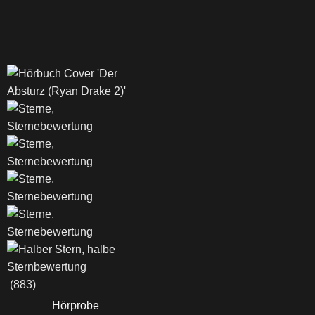
D
(883)
Hörprobe