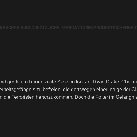
BESCHREIBUNG
ZUSÄTZLICHE INFORMATIONEN
PRODUKTSICHERHEIT
d greifen mit ihnen zivile Ziele im Irak an. Ryan Drake, Chef e
eitsgefängnis zu befreien, die dort wegen einer Intrige der CIA 
, an die Terroristen heranzukommen. Doch die Folter im Gefängn