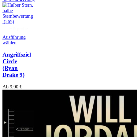
(265)
Hörprobe
Ausführung
wählen
Angriffsziel
Circle
(Ryan
Drake 9)
Ab
9,90
€