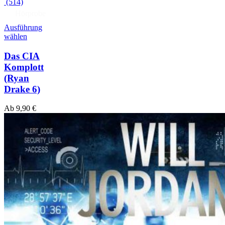
(514)
Hörprobe
Ausführung
wählen
Das CIA
Komplott
(Ryan
Drake 6)
Ab
9,90
€