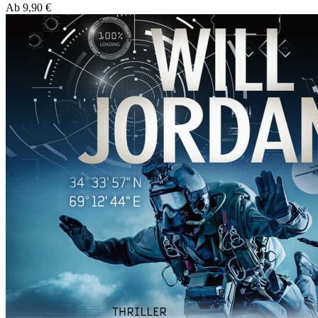
Ab
9,90
€