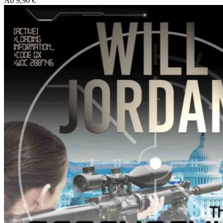
Ab
9,90
€