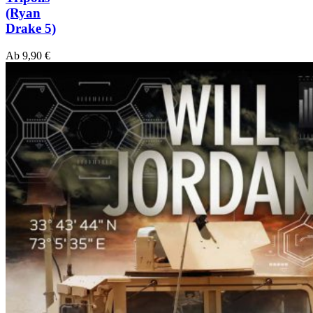
(Ryan
Drake 5)
Ab
9,90
€