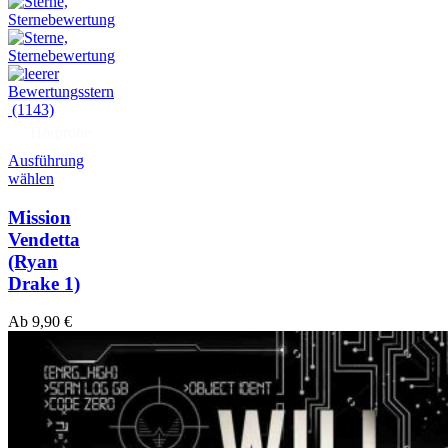
(1143)
Hörprobe
Ausführung
wählen
Mission
Vendetta
(Ryan
Drake 1)
Ab
9,90
€