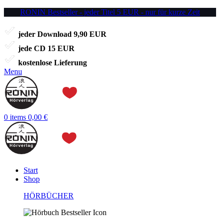
RONIN Bestseller - jeder Titel 5 EUR - nur für kurze Zeit
jeder Download 9,90 EUR
jede CD 15 EUR
kostenlose Lieferung
Menu
0
items
0,00
€
Start
Shop
HÖRBÜCHER