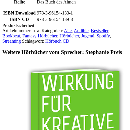
Reihe
Das Buch des Ahnen
ISBN Download
978-3-96154-133-1
ISBN CD
978-3-96154-189-8
Produktsicherheit
Artikelnummer:
n. a.
Kategorien:
Alle
,
Audible
,
Bestseller
,
Bookbeat
,
Fantasy Hörbücher
,
Hörbücher
,
Jugend
,
Spotify
,
Streaming
Schlagwort:
Hörbuch CD
Weitere Hörbücher vom Sprecher: Stephanie Preis