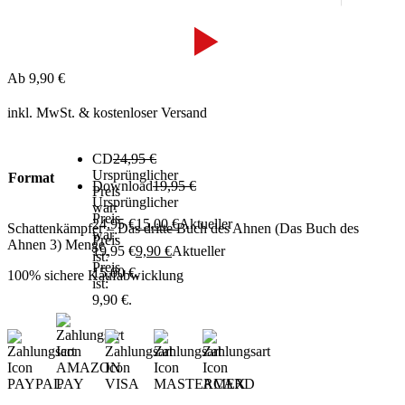
Ab
9,90
€
inkl. MwSt.
& kostenloser Versand
CD
24,95
€
Ursprünglicher
Format
Download
19,95
€
Preis
Ursprünglicher
war:
Preis
24,95 €
15,00
€
Aktueller
Schattenkämpfer – Das dritte Buch des Ahnen (Das Buch des
war:
Preis
Ahnen 3) Menge
19,95 €
9,90
€
Aktueller
ist:
Preis
15,00 €.
100% sichere Kaufabwicklung
ist:
9,90 €.