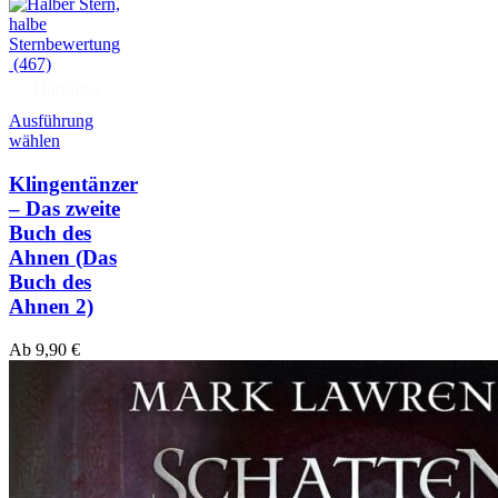
(467)
Hörprobe
Ausführung
wählen
Klingentänzer
– Das zweite
Buch des
Ahnen
(Das
Buch des
Ahnen 2)
Ab
9,90
€