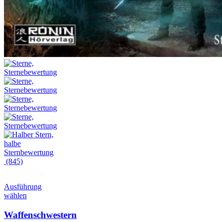
(845)
Hörprobe
Ausführung
wählen
Waffenschwestern