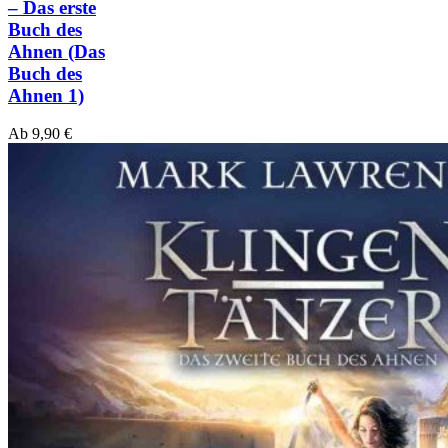
– Das erste
Buch des
Ahnen
(Das
Buch des
Ahnen 1)
Ab
9,90
€