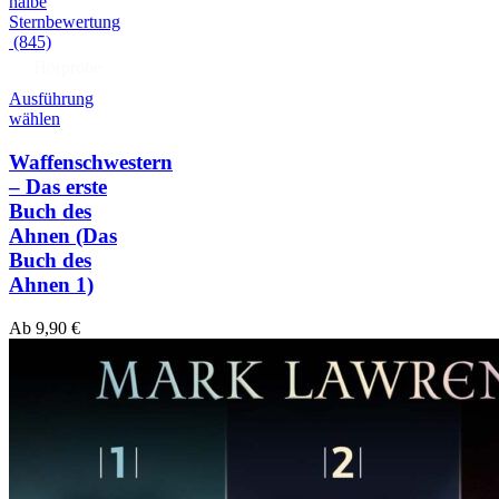
(845)
Hörprobe
Ausführung
wählen
Waffenschwestern
– Das erste
Buch des
Ahnen
(Das
Buch des
Ahnen 1)
Ab
9,90
€