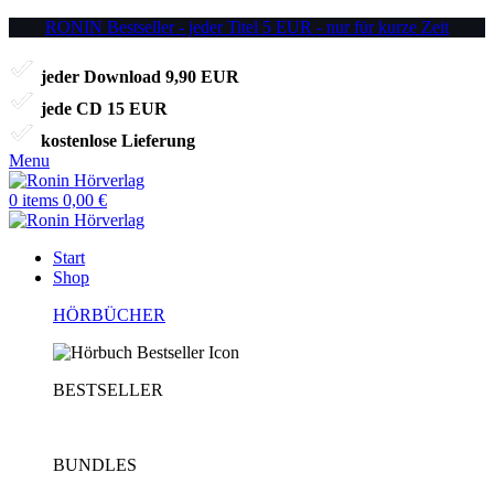
RONIN Bestseller - jeder Titel 5 EUR - nur für kurze Zeit
jeder Download 9,90 EUR
jede CD 15 EUR
kostenlose Lieferung
Menu
0
items
0,00
€
Start
Shop
HÖRBÜCHER
BESTSELLER
BUNDLES