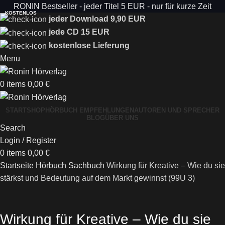
RONIN Bestseller - jeder Titel 5 EUR - nur für kurze Zeit
KOSTENLOS
jeder Download 9,90 EUR
jede CD 15 EUR
kostenlose Lieferung
Menu
0
items
0,00
€
START
SHOP
HÖRBUCH EMPFEHLUNGEN
AUTOREN UND SPRECHER
BLOG
ÜBER UNS
Search
Login / Register
0
items
0,00
€
Startseite
Hörbuch Sachbuch
Wirkung für Kreative – Wie du sie
stärkst und Bedeutung auf dem Markt gewinnst (99U 3)
Wirkung für Kreative – Wie du sie