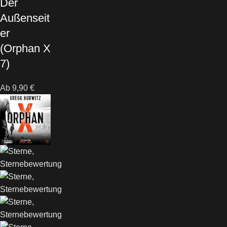
Der
Außenseit
er
(Orphan X
7)
Ab
9,90
€