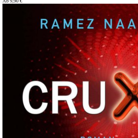
Ab
9,90
€