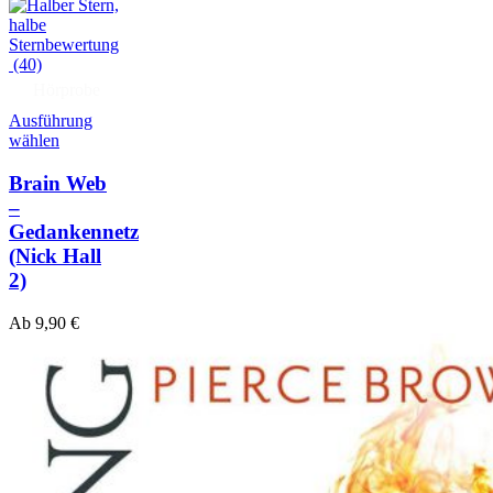
(40)
Hörprobe
Ausführung
wählen
Brain Web
–
Gedankennetz
(Nick Hall
2)
Ab
9,90
€