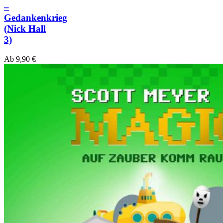
–
Gedankenkrieg
(Nick Hall
3)
Ab
9,90
€