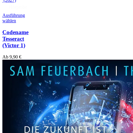
(2627)
Hörprobe
Ausführung
wählen
Codename
Tesseract
(Victor 1)
Ab
9,90
€