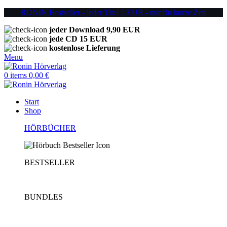
RONIN Bestseller - jeder Titel 5 EUR - nur für kurze Zeit
jeder Download 9,90 EUR
jede CD 15 EUR
kostenlose Lieferung
Menu
0
items
0,00
€
Start
Shop
HÖRBÜCHER
BESTSELLER
BUNDLES