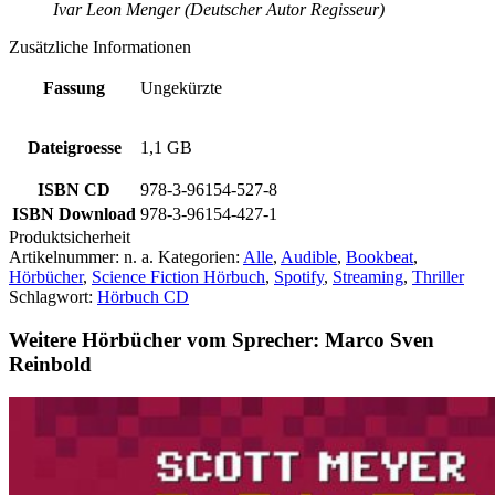
Ivar Leon Menger (Deutscher Autor Regisseur)
Zusätzliche Informationen
Fassung
Ungekürzte
Dateigroesse
1,1 GB
ISBN CD
978-3-96154-527-8
ISBN Download
978-3-96154-427-1
Produktsicherheit
Artikelnummer:
n. a.
Kategorien:
Alle
,
Audible
,
Bookbeat
,
Hörbücher
,
Science Fiction Hörbuch
,
Spotify
,
Streaming
,
Thriller
Schlagwort:
Hörbuch CD
Weitere Hörbücher vom Sprecher: Marco Sven
Reinbold