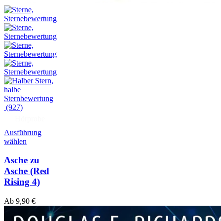
(927)
Hörprobe
Ausführung
wählen
Asche zu
Asche
(Red
Rising 4)
Ab
9,90
€