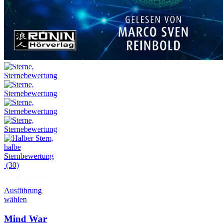
(30)
Hörprobe
Ausführung
wählen
Mind War