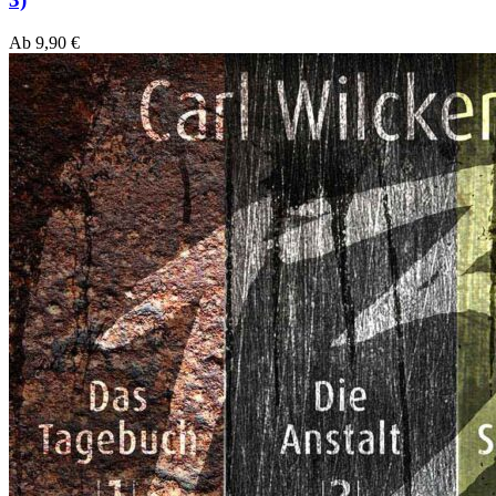
Ab
9,90
€