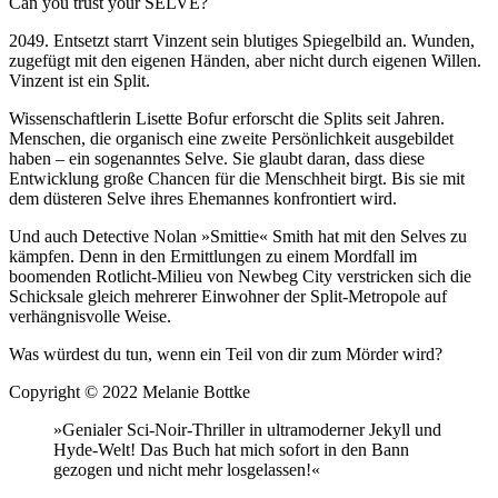
Can you trust your SELVE?
2049. Entsetzt starrt Vinzent sein blutiges Spiegelbild an. Wunden,
zugefügt mit den eigenen Händen, aber nicht durch eigenen Willen.
Vinzent ist ein Split.
Wissenschaftlerin Lisette Bofur erforscht die Splits seit Jahren.
Menschen, die organisch eine zweite Persönlichkeit ausgebildet
haben – ein sogenanntes Selve. Sie glaubt daran, dass diese
Entwicklung große Chancen für die Menschheit birgt. Bis sie mit
dem düsteren Selve ihres Ehemannes konfrontiert wird.
Und auch Detective Nolan »Smittie« Smith hat mit den Selves zu
kämpfen. Denn in den Ermittlungen zu einem Mordfall im
boomenden Rotlicht-Milieu von Newbeg City verstricken sich die
Schicksale gleich mehrerer Einwohner der Split-Metropole auf
verhängnisvolle Weise.
Was würdest du tun, wenn ein Teil von dir zum Mörder wird?
Copyright © 2022 Melanie Bottke
»Genialer Sci-Noir-Thriller in ultramoderner Jekyll und
Hyde-Welt! Das Buch hat mich sofort in den Bann
gezogen und nicht mehr losgelassen!«