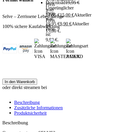
Download
19,95
€
Preis
Ursprünglicher
war:
Preis
24,95 €
15,00
€
Aktueller
Selve – Zerrissene Leben Menge
war:
Preis
19,95 €
9,90
€
Aktueller
ist:
100% sichere Kaufabwicklung
Preis
15,00 €.
ist:
9,90 €.
In den Warenkorb
oder direkt streamen bei
Beschreibung
Zusätzliche Informationen
Produktsicherheit
Beschreibung