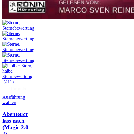
(411)
Hörprobe
Ausführung
wählen
Abenteuer
lass nach
(Magic 2.0
3)