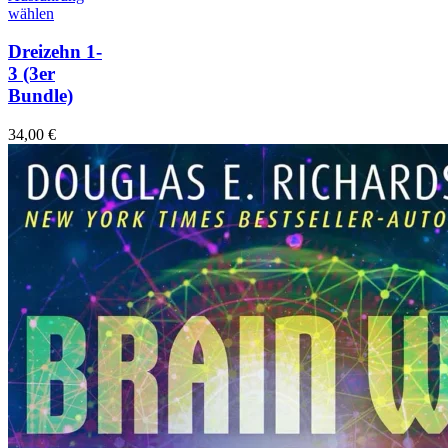
wählen
Dreizehn 1-
3
(3er
Bundle)
34,00
€