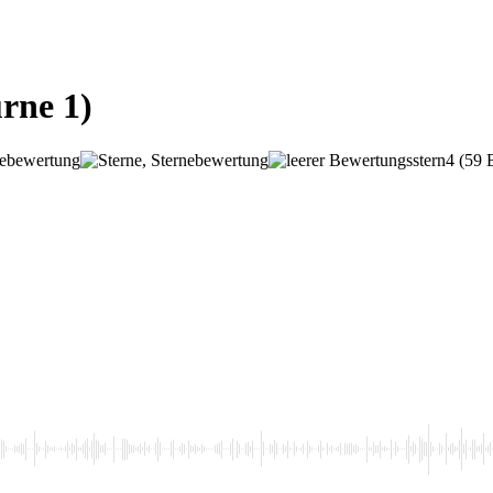
rne 1)
4
(59 