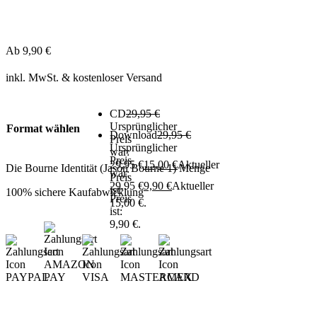
Ab
9,90
€
inkl. MwSt.
& kostenloser Versand
CD
29,95
€
Ursprünglicher
Format wählen
Download
29,95
€
Preis
Ursprünglicher
war:
Preis
29,95 €
15,00
€
Aktueller
Die Bourne Identität (Jason Bourne 1) Menge
war:
Preis
29,95 €
9,90
€
Aktueller
ist:
100% sichere Kaufabwicklung
Preis
15,00 €.
ist:
9,90 €.