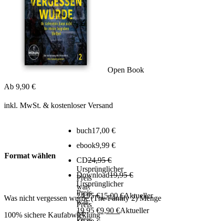
Open Book
Ab
9,90
€
inkl. MwSt.
& kostenloser Versand
buch
17,00
€
ebook
9,99
€
Format wählen
CD
24,95
€
Ursprünglicher
Download
19,95
€
Preis
Ursprünglicher
war:
Preis
24,95 €
15,00
€
Aktueller
Was nicht vergessen wurde (The Family 2) Menge
war:
Preis
19,95 €
9,90
€
Aktueller
ist:
100% sichere Kaufabwicklung
Preis