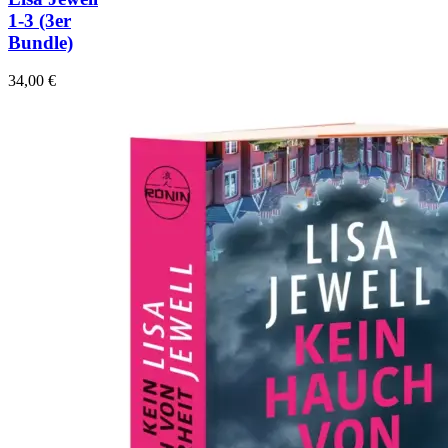
1-3
(3er
Bundle)
34,00
€