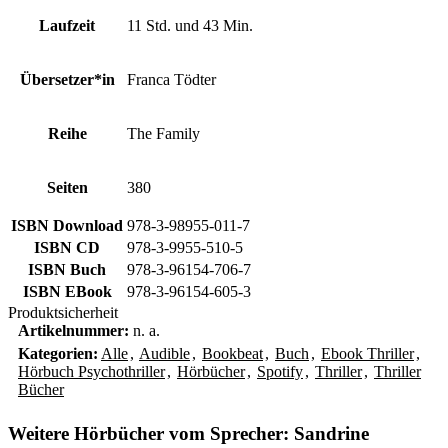
Laufzeit
11 Std. und 43 Min.
Übersetzer*in
Franca Tödter
Reihe
The Family
Seiten
380
ISBN Download
978-3-98955-011-7
ISBN CD
978-3-9955-510-5
ISBN Buch
978-3-96154-706-7
ISBN EBook
978-3-96154-605-3
Produktsicherheit
Artikelnummer:
n. a.
Kategorien:
Alle
,
Audible
,
Bookbeat
,
Buch
,
Ebook Thriller
,
Hörbuch Psychothriller
,
Hörbücher
,
Spotify
,
Thriller
,
Thriller
Bücher
Weitere Hörbücher vom Sprecher: Sandrine