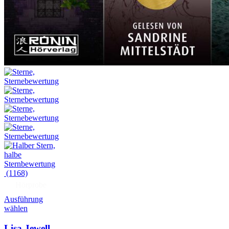
(1168)
Hörprobe
Ausführung
wählen
Lisa Jewell