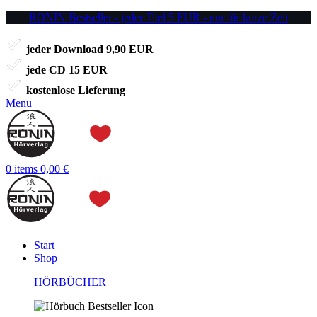
RONIN Bestseller - jeder Titel 5 EUR - nur für kurze Zeit
jeder Download 9,90 EUR
jede CD 15 EUR
kostenlose Lieferung
Menu
0
items
0,00
€
Start
Shop
HÖRBÜCHER