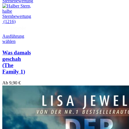
(1216)
Hörprobe
Ausführung
wählen
Was damals
geschah
(The
Family 1)
Ab
9,90
€