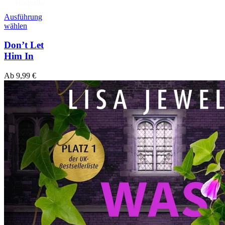
Hörprobe
Ausführung
wählen
Don’t Let
Him In
Ab
9,99
€