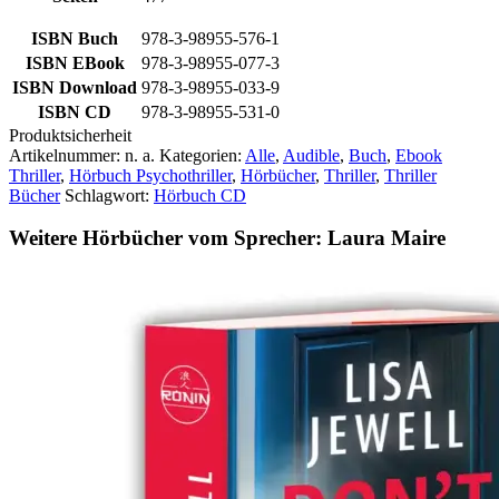
ISBN Buch
978-3-98955-576-1
ISBN EBook
978-3-98955-077-3
ISBN Download
978-3-98955-033-9
ISBN CD
978-3-98955-531-0
Produktsicherheit
Artikelnummer:
n. a.
Kategorien:
Alle
,
Audible
,
Buch
,
Ebook
Thriller
,
Hörbuch Psychothriller
,
Hörbücher
,
Thriller
,
Thriller
Bücher
Schlagwort:
Hörbuch CD
Weitere Hörbücher vom Sprecher: Laura Maire