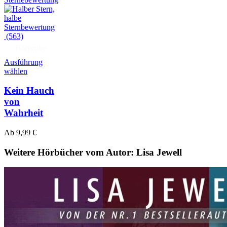
(563)
Hörprobe
Ausführung
wählen
Kein Hauch
von
Wahrheit
Ab
9,99
€
Weitere Hörbücher vom Autor: Lisa Jewell