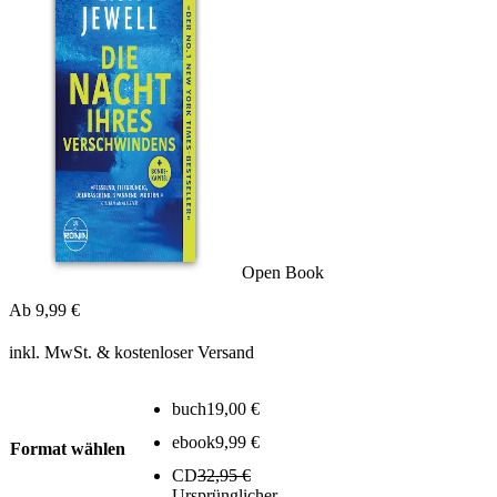
Open Book
Ab
9,99
€
inkl. MwSt.
& kostenloser Versand
buch
19,00
€
ebook
9,99
€
Format wählen
CD
32,95
€
Ursprünglicher