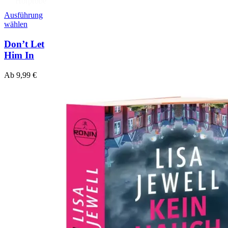
Hörprobe
Ausführung
wählen
Don’t Let
Him In
Ab
9,99
€