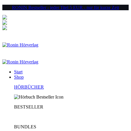
RONIN Bestseller - jeder Titel 5 EUR - nur für kurze Zeit
jeder Download 9,90 EUR
jede CD 15 EUR
kostenlose Lieferung
Menu
0,00
€
Start
Shop
HÖRBÜCHER
BESTSELLER
BUNDLES