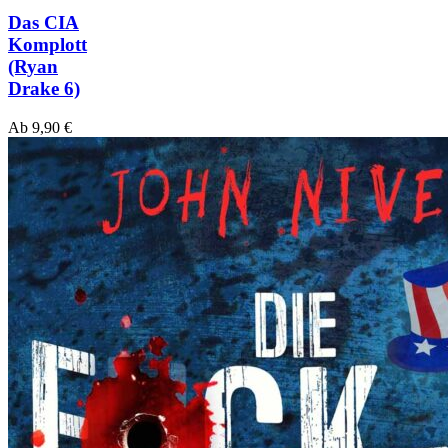
Das CIA
Komplott
(Ryan
Drake 6)
Ab
9,90
€