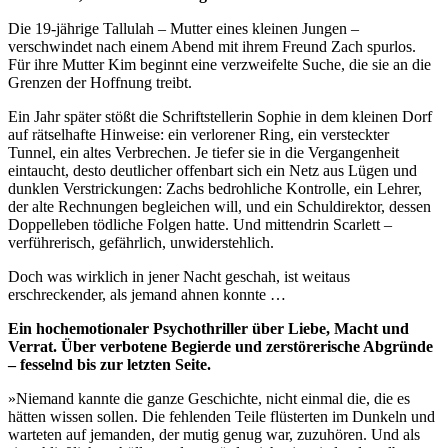
Die 19-jährige Tallulah – Mutter eines kleinen Jungen –
verschwindet nach einem Abend mit ihrem Freund Zach spurlos.
Für ihre Mutter Kim beginnt eine verzweifelte Suche, die sie an die
Grenzen der Hoffnung treibt.
Ein Jahr später stößt die Schriftstellerin Sophie in dem kleinen Dorf
auf rätselhafte Hinweise: ein verlorener Ring, ein versteckter
Tunnel, ein altes Verbrechen. Je tiefer sie in die Vergangenheit
eintaucht, desto deutlicher offenbart sich ein Netz aus Lügen und
dunklen Verstrickungen: Zachs bedrohliche Kontrolle, ein Lehrer,
der alte Rechnungen begleichen will, und ein Schuldirektor, dessen
Doppelleben tödliche Folgen hatte. Und mittendrin Scarlett –
verführerisch, gefährlich, unwiderstehlich.
Doch was wirklich in jener Nacht geschah, ist weitaus
erschreckender, als jemand ahnen konnte …
Ein hochemotionaler Psychothriller über Liebe, Macht und
Verrat. Über verbotene Begierde und zerstörerische Abgründe
– fesselnd bis zur letzten Seite.
»Niemand kannte die ganze Geschichte, nicht einmal die, die es
hätten wissen sollen. Die fehlenden Teile flüsterten im Dunkeln und
warteten auf jemanden, der mutig genug war, zuzuhören. Und als