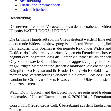
Beschreibung
Zusätzliche Informationen
Produktsicherheit
Beschreibung
Die nervenaufreibende Vorgeschichte zu dem megaheißen Vide
Ubisofts WATCH DOGS: LEGION!
Die britische Hauptstadt soll ins Chaos gestürzt werden! Eine g
operierende Widerstandsbewegung ist die letzte Verteidigungslin
Fahrradkurier Olly Soames ist der neueste Rekrut der Widersta
DedSec, doch als direkt vor seinen Augen ein Fremder erschosse
beginnt er zu begreifen, dass die Gefahr viel näher ist, als er da
Olly Soames sowie Sarah Lincoln, eine aggressive junge Politike
fragwürdigen Methoden und großen Ambitionen, die ehemalig
Kämpferin Ro Hayesu und ihr Bruder Danny, ein Ex-Soldat, wer
mörderische Verschwörung verwickelt, die droht, DedSec zu zer
London ins Chaos zu stürzen. Etwas verdammt Übles braut sich 
Stadt zusammen …
Watch Dogs, Ubisoft, and the Ubisoft logo are registered tradema
trademarks of Ubisoft Entertainment. © 2020 Ubisoft Entertainm
Copryright © 2020 Cross Cult, Übersetzung aus dem Englischen
Pannen