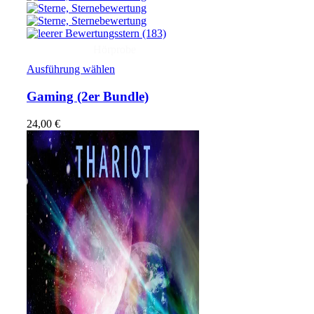
(183)
Hörprobe
Ausführung wählen
Gaming
(2er Bundle)
24,00
€