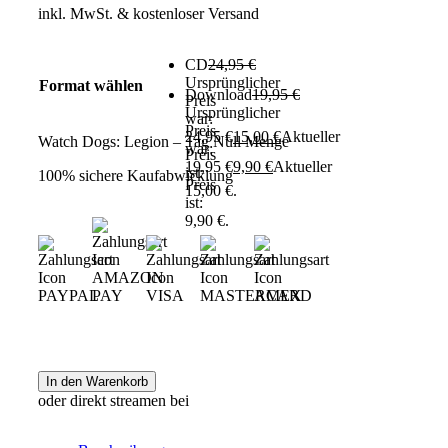
inkl. MwSt.
& kostenloser Versand
CD
24,95
€
Ursprünglicher
Format wählen
Download
19,95
€
Preis
Ursprünglicher
war:
Preis
24,95 €
15,00
€
Aktueller
Watch Dogs: Legion – Tag Null Menge
war:
Preis
19,95 €
9,90
€
Aktueller
ist:
100% sichere Kaufabwicklung
Preis
15,00 €.
ist:
9,90 €.
In den Warenkorb
oder direkt streamen bei