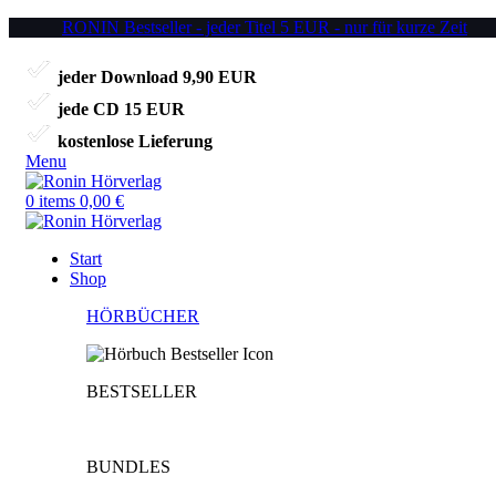
RONIN Bestseller - jeder Titel 5 EUR - nur für kurze Zeit
jeder Download 9,90 EUR
jede CD 15 EUR
kostenlose Lieferung
Menu
0
items
0,00
€
Start
Shop
HÖRBÜCHER
BESTSELLER
BUNDLES