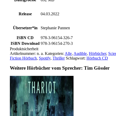
Release
04.03.2022
Übersetzer*in
Stephanie Pannen
ISBN CD
978-3-96154-326-7
ISBN Download
978-3-96154-270-3
Produktsicherheit
Artikelnummer:
n. a.
Kategorien:
Alle
,
Audible
,
Hörbücher
,
Scie
Fiction Hörbuch
,
Spotify
,
Thriller
Schlagwort:
Hörbuch CD
Weitere Hörbücher vom Sprecher: Tim Gössler