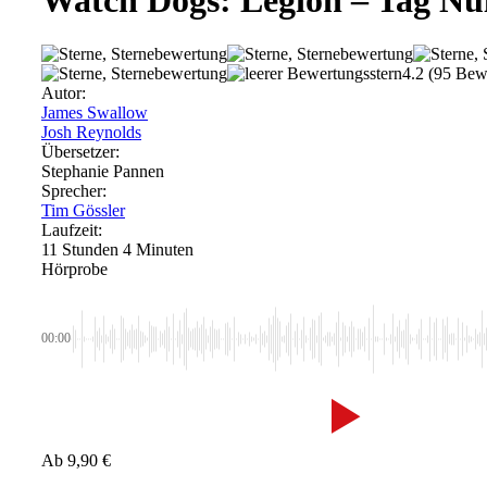
Watch Dogs: Legion – Tag Nu
4.2
(95 Bew
Autor:
James Swallow
Josh Reynolds
Übersetzer:
Stephanie Pannen
Sprecher:
Tim Gössler
Laufzeit:
11 Stunden 4 Minuten
Hörprobe
00:00
Ab
9,90
€