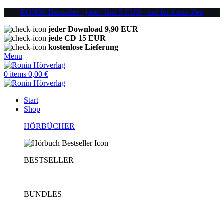
RONIN Bestseller - jeder Titel 5 EUR - nur für kurze Zeit
jeder Download 9,90 EUR
jede CD 15 EUR
kostenlose Lieferung
Menu
0
items
0,00
€
Start
Shop
HÖRBÜCHER
BESTSELLER
BUNDLES