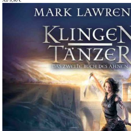
Ab
9,90
€