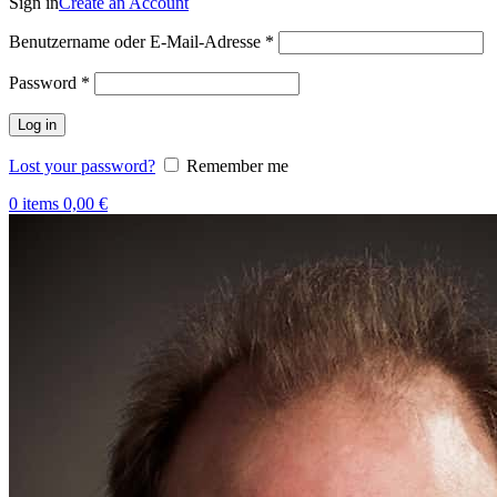
Sign in
Create an Account
Benutzername oder E-Mail-Adresse
*
Password
*
Log in
Lost your password?
Remember me
0
items
0,00
€