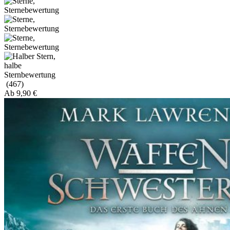
(467)
Ab
9,90
€