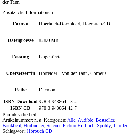
der Tann
Zusätzliche Informationen
Format
Hoerbuch-Download, Hoerbuch-CD
Dateigroesse
828.0 MB
Fassung
Ungekürzte
Übersetzer*in
Holfelder – von der Tann, Cornelia
Reihe
Daemon
ISBN Download
978-3-943864-18-2
ISBN CD
978-3-943864-42-7
Produktsicherheit
Artikelnummer:
n. a.
Kategorien:
Alle
,
Audible
,
Bestseller
,
Bookbeat
,
Hörbücher
,
Science Fiction Hörbuch
,
Spotify
,
Thriller
Schlagwort:
Hörbuch CD