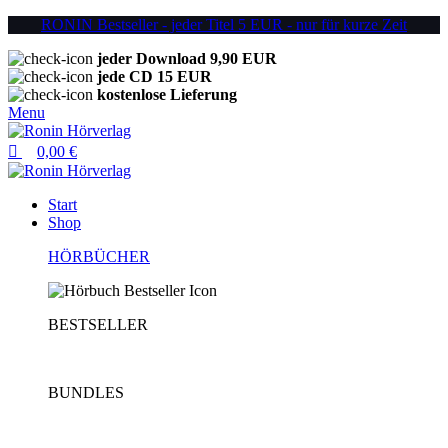
0
0
0
RONIN Bestseller - jeder Titel 5 EUR - nur für kurze Zeit
jeder Download 9,90 EUR
jede CD 15 EUR
kostenlose Lieferung
Menu
0,00
€
Start
Shop
HÖRBÜCHER
BESTSELLER
BUNDLES