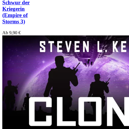
Schwur der
Kriegerin
(Empire of
Storms 3)
Ab
9,90
€