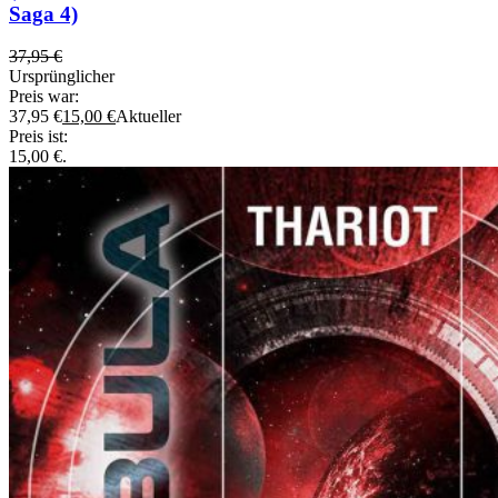
Saga 4)
37,95
€
Ursprünglicher
Preis war:
37,95 €
15,00
€
Aktueller
Preis ist:
15,00 €.