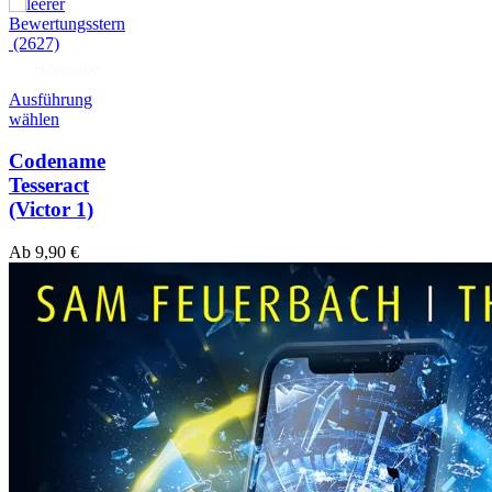
(2627)
Hörprobe
Ausführung
wählen
Codename
Tesseract
(Victor 1)
Ab
9,90
€