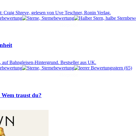
Hörprobe
nheit
(65)
Hörprobe
. Wem traust du?